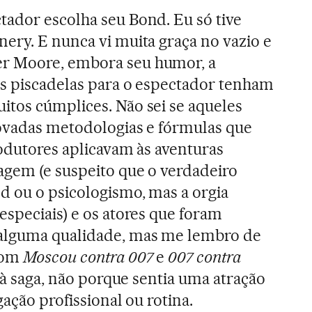
tador escolha seu Bond. Eu só tive
ery. E nunca vi muita graça no vazio e
r Moore, embora seu humor, a
as piscadelas para o espectador tenham
itos cúmplices. Não sei se aqueles
novadas metodologias e fórmulas que
rodutores aplicavam às aventuras
agem (e suspeito que o verdadeiro
d ou o psicologismo, mas a orgia
especiais) e os atores que foram
alguma qualidade, mas me lembro de
com
Moscou contra 007
e
007 contra
 à saga, não porque sentia uma atração
gação profissional ou rotina.