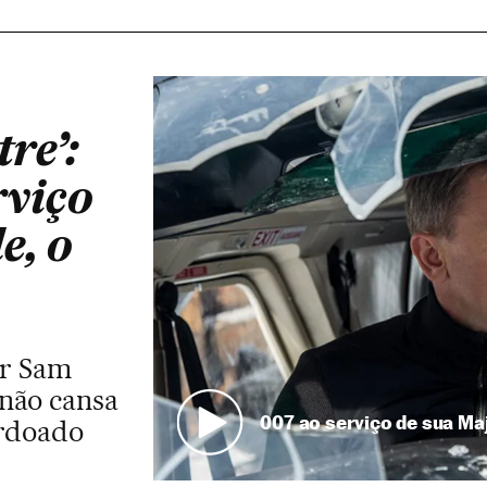
re’:
rviço
e, o
or Sam
não cansa
007 ao serviço de sua Ma
ordoado