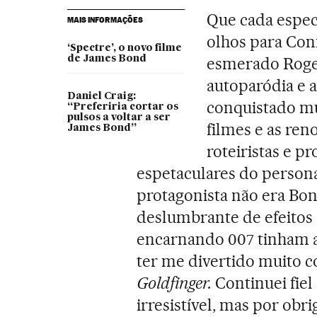
Que cada espec
MAIS INFORMAÇÕES
olhos para Conn
‘Spectre’, o novo filme
de James Bond
esmerado Roge
autoparódia e 
Daniel Craig:
conquistado mu
“Preferiria cortar os
pulsos a voltar a ser
filmes e as re
James Bond”
roteiristas e p
espetaculares do person
protagonista não era Bon
deslumbrante de efeitos 
encarnando 007 tinham 
ter me divertido muito 
Goldfinger.
Continuei fiel
irresistível, mas por obri