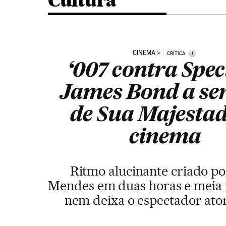
Cultura
CINEMA
i
CRÍTICA
‘007 contra Spect
James Bond a se
de Sua Majestad
cinema
Ritmo alucinante criado p
Mendes em duas horas e meia 
nem deixa o espectador at