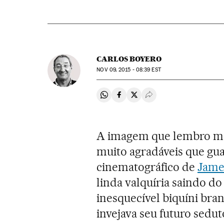
CARLOS BOYERO
NOV
09, 2015 - 08:39
EST
Compartir en Whatsapp
Compartir en Facebook
Compartir en Twitter
Desplegar Redes Soci
A imagem que lembro mai
muito agradáveis que gu
cinematográfico de
Jame
linda valquíria saindo d
inesquecível biquíni bra
invejava seu futuro sedut