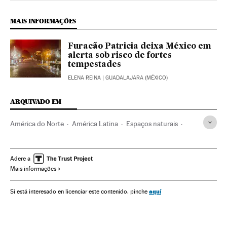
MAIS INFORMAÇÕES
Furacão Patricia deixa México em
alerta sob risco de fortes
tempestades
ELENA REINA
| GUADALAJARA (MÉXICO)
ARQUIVADO EM
América do Norte
América Latina
Espaços naturais
Água
América
Alerta meteorológico
Oceano Pacífico
Tempestades
Oceanos e mares
México
Adere a
Mais informações
Meio ambiente
OMM
ONU
Meteorologia
Organizações internacionais
Relações exteriores
aquí
Si está interesado en licenciar este contenido, pinche