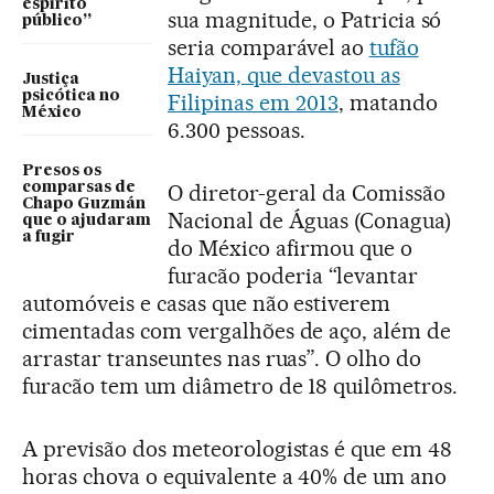
espírito
sua magnitude, o Patricia só
público”
seria comparável ao
tufão
Haiyan, que devastou as
Justiça
psicótica no
Filipinas em 2013
, matando
México
6.300 pessoas.
Presos os
comparsas de
O diretor-geral da Comissão
Chapo Guzmán
Nacional de Águas (Conagua)
que o ajudaram
a fugir
do México afirmou que o
furacão poderia “levantar
automóveis e casas que não estiverem
cimentadas com vergalhões de aço, além de
arrastar transeuntes nas ruas”. O olho do
furacão tem um diâmetro de 18 quilômetros.
A previsão dos meteorologistas é que em 48
horas chova o equivalente a 40% de um ano