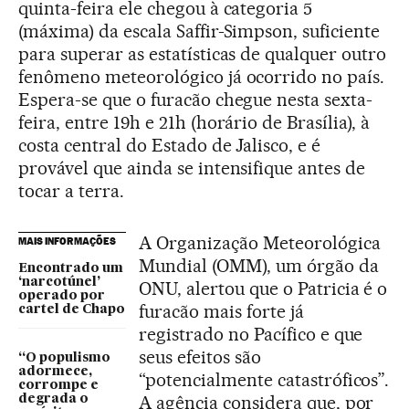
quinta-feira ele chegou à categoria 5
(máxima) da escala Saffir-Simpson, suficiente
para superar as estatísticas de qualquer outro
fenômeno meteorológico já ocorrido no país.
Espera-se que o furacão chegue nesta sexta-
feira, entre 19h e 21h (horário de Brasília), à
costa central do Estado de Jalisco, e é
provável que ainda se intensifique antes de
tocar a terra.
A Organização Meteorológica
MAIS INFORMAÇÕES
Mundial (OMM), um órgão da
Encontrado um
‘narcotúnel’
ONU, alertou que o Patricia é o
operado por
furacão mais forte já
cartel de Chapo
registrado no Pacífico e que
seus efeitos são
“O populismo
adormece,
“potencialmente catastróficos”.
corrompe e
A agência considera que, por
degrada o