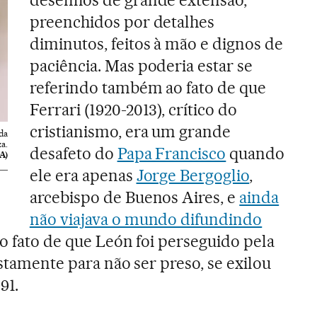
desenhos de grande extensão,
preenchidos por detalhes
diminutos, feitos à mão e dignos de
paciência. Mas poderia estar se
referindo também ao fato de que
Ferrari (1920-2013), crítico do
cristianismo, era um grande
ada
a.
desafeto do
Papa Francisco
quando
A)
ele era apenas
Jorge Bergoglio
,
arcebispo de Buenos Aires, e
ainda
não viajava o mundo difundindo
ao fato de que León foi perseguido pela
ustamente para não ser preso, se exilou
91.