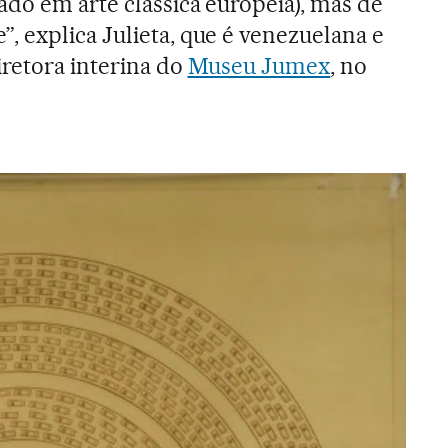
ado em arte clássica europeia), mas de
 explica Julieta, que é venezuelana e
iretora interina do
Museu Jumex
, no