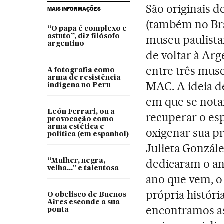
São originais d
MAIS INFORMAÇÕES
(também no Bras
“O papa é complexo e
astuto”, diz filósofo
museu paulistan
argentino
de voltar à Arg
entre três mus
A fotografia como
arma de resistência
MAC. A ideia de
indígena no Peru
em que se notam
León Ferrari, ou a
recuperar o esp
provocação como
arma estética e
oxigenar sua p
política (em espanhol)
Julieta Gonzál
dedicaram o an
“Mulher, negra,
velha...” e talentosa
ano que vem, o
própria históri
O obelisco de Buenos
Aires esconde a sua
encontramos as
ponta