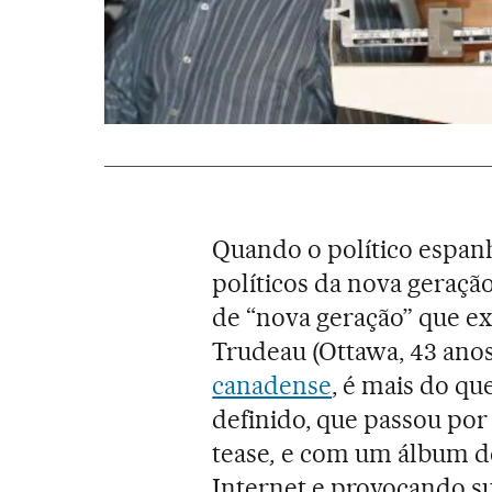
Quando o político espan
políticos da nova geraçã
de “nova geração” que e
Trudeau (Ottawa, 43 anos
canadense
, é mais do q
definido, que passou por 
tease
,
e com um álbum de 
Internet e provocando su