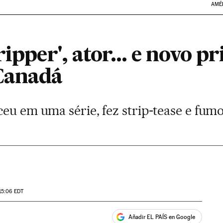
AMÉ
ripper', ator... e novo p
Canadá
ceu em uma série, fez strip-tease e fu
15:06
EDT
Añadir EL PAÍS en Google
ales