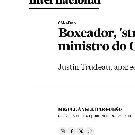
Internacional
CANADÁ
Boxeador, 'st
ministro do 
Justin Trudeau, apare
MIGUEL ÁNGEL BARGUEÑO
OCT
24, 2015 - 15:04
atualizado:
OCT
24, 2015 - 
Compartir en Whatsapp
Compartir en Facebook
Compartir en Twitter
Desplegar Redes Soci