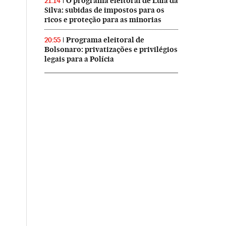
O programa eleitoral de Lula da
21:14
Silva: subidas de impostos para os
ricos e proteção para as minorias
Programa eleitoral de
20:55
Bolsonaro: privatizações e privilégios
legais para a Polícia