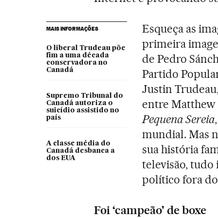
Esqueça as ima
MAIS INFORMAÇÕES
primeira image
O liberal Trudeau põe
fim a uma década
de Pedro Sánch
conservadora no
Canadá
Partido Popular
Justin Trudeau
Supremo Tribunal do
entre Matthew
Canadá autoriza o
suicídio assistido no
Pequena Sereia
país
mundial. Mas n
A classe média do
sua história fa
Canadá desbanca a
dos EUA
televisão, tudo
político fora 
Foi ‘campeão’ de boxe