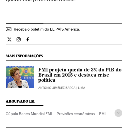
Receba o boletim do EL PAÍS América.
Economia El País Brasil en Twitter
Economia El País Brasil en Instagram
Economia El País Brasil en Facebook
MAIS INFORMAÇÕES
FMI projeta queda de 3% do PIB do
Brasil em 2015 e destaca crise
política
ANTONIO JIMÉNEZ BARCA
| LIMA
ARQUIVADO EM
Cúpula Banco Mundial FMI
Previsões econômicas
FMI
Banco Mundial
Peru
Política econômica