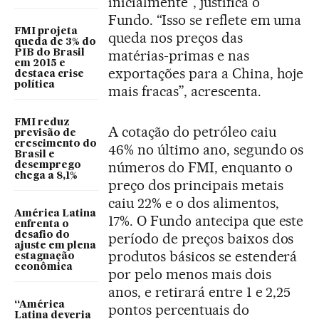
inicialmente”, justifica o
Fundo. “Isso se reflete em uma
FMI projeta
queda nos preços das
queda de 3% do
matérias-primas e nas
PIB do Brasil
em 2015 e
exportações para a China, hoje
destaca crise
política
mais fracas”, acrescenta.
FMI reduz
A cotação do petróleo caiu
previsão de
crescimento do
46% no último ano, segundo os
Brasil e
números do FMI, enquanto o
desemprego
chega a 8,1%
preço dos principais metais
caiu 22% e o dos alimentos,
América Latina
17%. O Fundo antecipa que este
enfrenta o
desafio do
período de preços baixos dos
ajuste em plena
produtos básicos se estenderá
estagnação
econômica
por pelo menos mais dois
anos, e retirará entre 1 e 2,25
“América
pontos percentuais do
Latina deveria