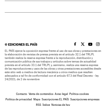
©
EDICIONES EL PAÍS
EL PAÍS BRASIL EN
EL PAÍS BRASI
EL PAÍS B
EL PA
EL PAÍS ejerce la oposición expresa frente al uso de sus obras y prestaciones en
la elaboración de revistas de prensa prevista en el artículo 32.1 del TRLPI;
también realiza la reserva expresa frente a la reproducción, distribución y
comunicación pública de sus trabajos y artículos sobre temas de actualidad
prevista en el artículo 33.1 del TRLPI; y, asimismo, realiza una reserva expresa
de las reproducciones y usos de las obras y otras prestaciones accesibles desde
este sitio web a medios de lectura mecánica u otros medios que resulten
adecuados a tal fin de conformidad con el artículo 67.3 del Real Decreto - ley
24/2021, de 2 de noviembre
Contacto
Venta de contenidos
Aviso legal
Política cookies
Política de privacidad
Mapa
Suscripciones EL PAÍS
Suscripciones empresas
RSS
Índice
Noticias de hoy