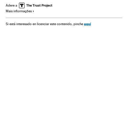
América do Sul
América Latina
Adere a
Mais informações
Organizações internacionais
América
Relações exteriores
Economia
aquí
Si está interesado en licenciar este contenido, pinche