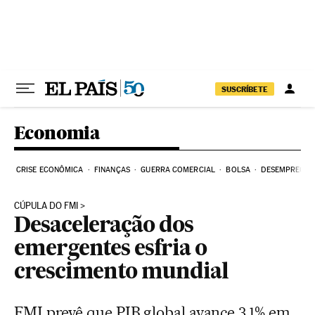
Pular para o conteúdo
SUSCRÍBETE
Economia
CRISE ECONÔMICA
FINANÇAS
GUERRA COMERCIAL
BOLSA
DESEMPREGO
CÚPULA DO FMI
Desaceleração dos
emergentes esfria o
crescimento mundial
FMI prevê que PIB global avance 3,1% em