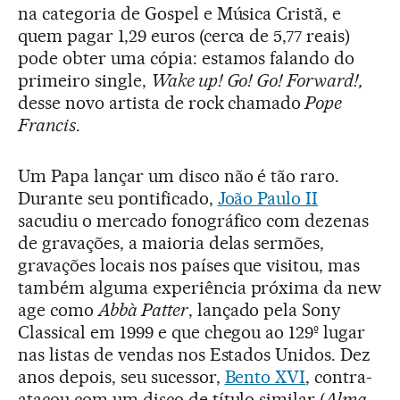
na categoria de Gospel e Música Cristã, e
quem pagar 1,29 euros (cerca de 5,77 reais)
pode obter uma cópia: estamos falando do
primeiro single,
Wake up! Go! Go! Forward!,
desse novo artista de rock chamado
Pope
Francis
.
Um Papa lançar um disco não é tão raro.
Durante seu pontificado,
João Paulo II
sacudiu o mercado fonográfico com dezenas
de gravações, a maioria delas sermões,
gravações locais nos países que visitou, mas
também alguma experiência próxima da new
age como
Abbà Patter
, lançado pela Sony
Classical em 1999 e que chegou ao 129º lugar
nas listas de vendas nos Estados Unidos. Dez
anos depois, seu sucessor,
Bento XVI
, contra-
atacou com um disco de título similar (
Alma