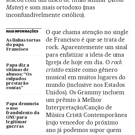
Mate
r) e som mais ortodoxo (mas
inconfundivelmente católico).
O que chama atenção no single
MAIS INFORMAÇÕES
de Francisco é que se trata de
As linhas tortas
do papa
rock. Aparentemente um sinal
Francisco
para enfatizar a ideia de uma
Igreja de hoje em dia. O
rock
Papa diz a
cristão
existe como gênero
vítimas de
abusos: “Os
musical em muitos lugares do
culpados
mundo (inclusive nos Estados
prestarão
contas”
Unidos). Os Grammy incluem
um prêmio à Melhor
Papa denuncia
Interpretação/Canção de
o uso
fraudulento da
Música Cristã Contemporânea
ONU para
(cujo vencedor do próximo
legitimar
guerras
ano já podemos supor quem