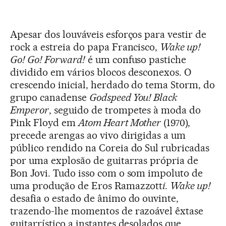
Apesar dos louváveis esforços para vestir de
rock a estreia do papa Francisco,
Wake up!
Go! Go! Forward!
é um confuso pastiche
dividido em vários blocos desconexos. O
crescendo inicial, herdado do tema Storm, do
grupo canadense
Godspeed You! Black
Emperor
, seguido de trompetes à moda do
Pink Floyd em
Atom Heart Mother
(1970),
precede arengas ao vivo dirigidas a um
público rendido na Coreia do Sul rubricadas
por uma explosão de guitarras própria de
Bon Jovi. Tudo isso com o som impoluto de
uma produção de Eros Ramazzott
i. Wake up!
desafia o estado de ânimo do ouvinte,
trazendo-lhe momentos de razoável êxtase
guitarrístico a instantes desolados que