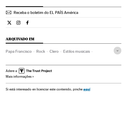
Receba o boletim do EL PAÍS América
Internacional El País Brasil en Twitter
Internacional El País Brasil en Instagram
Internacional El País Brasil en Facebook
ARQUIVADO EM
Papa Francisco
Rock
Clero
Estilos musicais
Cristianismo
Música
Adere a
Mais informações
aquí
Si está interesado en licenciar este contenido, pinche