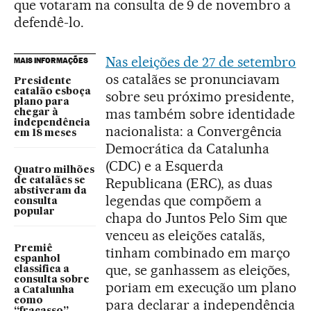
que votaram na consulta de 9 de novembro a
defendê-lo.
Nas eleições de 27 de setembro
MAIS INFORMAÇÕES
os catalães se pronunciavam
Presidente
catalão esboça
sobre seu próximo presidente,
plano para
mas também sobre identidade
chegar à
independência
nacionalista: a Convergência
em 18 meses
Democrática da Catalunha
(CDC) e a Esquerda
Quatro milhões
Republicana (ERC), as duas
de catalães se
abstiveram da
legendas que compõem a
consulta
popular
chapa do Juntos Pelo Sim que
venceu as eleições catalãs,
Premiê
tinham combinado em março
espanhol
que, se ganhassem as eleições,
classifica a
consulta sobre
poriam em execução um plano
a Catalunha
como
para declarar a independência