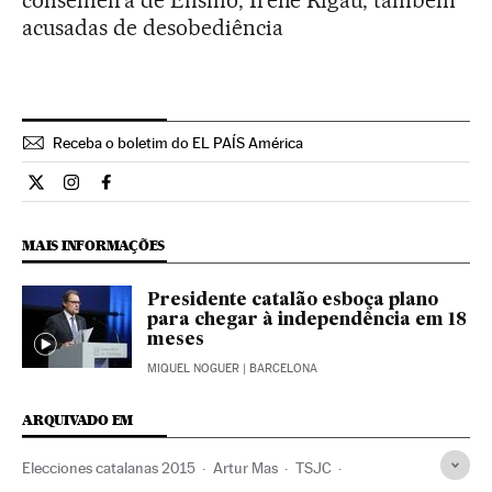
conselheira de Ensino, Irene Rigau, também
acusadas de desobediência
Receba o boletim do EL PAÍS América
Internacional El País Brasil en Twitter
Internacional El País Brasil en Instagram
Internacional El País Brasil en Facebook
MAIS INFORMAÇÕES
Presidente catalão esboça plano
para chegar à independência em 18
meses
MIQUEL NOGUER
| BARCELONA
ARQUIVADO EM
Elecciones catalanas 2015
Artur Mas
TSJC