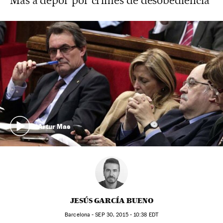
Mas a depor por crimes de desobediência
Artur Mas
JESÚS GARCÍA BUENO
Barcelona -
SEP
30, 2015 - 10:38
EDT