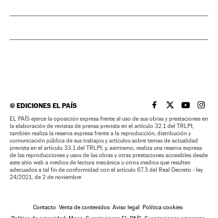
©
EDICIONES EL PAÍS
EL PAÍS BRASIL EN
EL PAÍS BRASI
EL PAÍS B
EL PA
EL PAÍS ejerce la oposición expresa frente al uso de sus obras y prestaciones en
la elaboración de revistas de prensa prevista en el artículo 32.1 del TRLPI;
también realiza la reserva expresa frente a la reproducción, distribución y
comunicación pública de sus trabajos y artículos sobre temas de actualidad
prevista en el artículo 33.1 del TRLPI; y, asimismo, realiza una reserva expresa
de las reproducciones y usos de las obras y otras prestaciones accesibles desde
este sitio web a medios de lectura mecánica u otros medios que resulten
adecuados a tal fin de conformidad con el artículo 67.3 del Real Decreto - ley
24/2021, de 2 de noviembre
Contacto
Venta de contenidos
Aviso legal
Política cookies