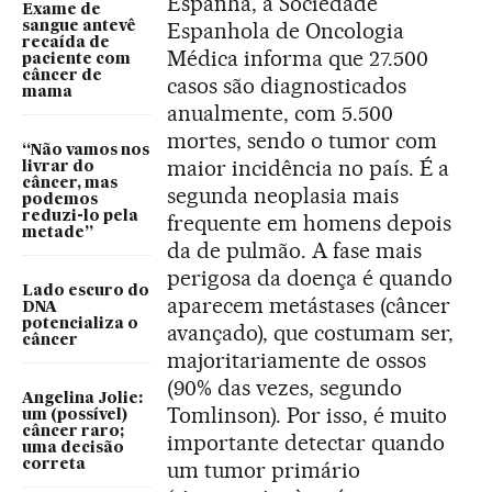
Espanha, a Sociedade
Exame de
Espanhola de Oncologia
sangue antevê
recaída de
Médica informa que 27.500
paciente com
câncer de
casos são diagnosticados
mama
anualmente, com 5.500
mortes, sendo o tumor com
“Não vamos nos
maior incidência no país. É a
livrar do
câncer, mas
segunda neoplasia mais
podemos
reduzi-lo pela
frequente em homens depois
metade”
da de pulmão. A fase mais
perigosa da doença é quando
Lado escuro do
aparecem metástases (câncer
DNA
potencializa o
avançado), que costumam ser,
câncer
majoritariamente de ossos
(90% das vezes, segundo
Angelina Jolie:
Tomlinson). Por isso, é muito
um (possível)
câncer raro;
importante detectar quando
uma decisão
correta
um tumor primário