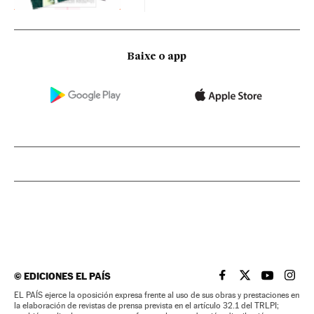
Baixe o app
©
EDICIONES EL PAÍS
EL PAÍS BRASIL EN
EL PAÍS BRASI
EL PAÍS B
EL PA
EL PAÍS ejerce la oposición expresa frente al uso de sus obras y prestaciones en
la elaboración de revistas de prensa prevista en el artículo 32.1 del TRLPI;