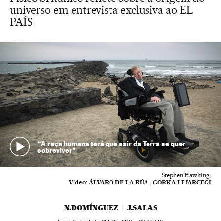
universo em entrevista exclusiva ao EL
PAÍS
“A raça humana terá que sair da Terra se quer
sobreviver”
Stephen Hawking.
Vídeo:
ÁLVARO DE LA RÚA | GORKA LEJARCEGI
N.DOMÍNGUEZ
J.SALAS