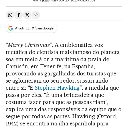
Arona (Espanha) -
SEP
25, 2015 - 08:05
EDT
Compartir en Whatsapp
Compartir en Facebook
Compartir en Twitter
Desplegar Redes Sociales
Añadir EL PAÍS en Google
“
Merry Christmas
”. A emblemática voz
metálica do cientista mais famoso do planeta
soa em meio à orla marítima da praia de
Camisón, em Tenerife, na Espanha,
provocando as gargalhadas dos turistas que
se aglomeram ao seu redor, sussurrando
entre si: “É
Stephen Hawking
”, a medida que
passa por eles. “É uma brincadeira que
costuma fazer para que as pessoas riam”,
explica uma das responsáveis da equipe que o
segue por todas as partes. Hawking (Oxford,
1942) se encontra na ilha espanhola para