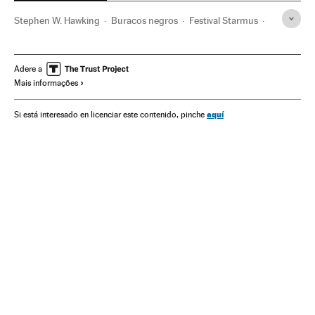
Stephen W. Hawking
Buracos negros
Festival Starmus
Astrofísica
Física
Festivais
Ciências exatas
Universo
Astronomia
Eventos
Sociedade
Ciência
Adere a
Mais informações
aquí
Si está interesado en licenciar este contenido, pinche