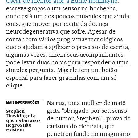
Oscar de melhor ator a Eddie Redmayne
,
escreve graças a um sensor na bochecha,
onde está um dos poucos músculos que ainda
consegue mover por conta da doença
neurodegenerativa que sofre. Apesar de
contar com vários programas tecnológicos
que o ajudam a agilizar o processo de escrita,
algumas vezes, dizem seus acompanhantes,
pode levar duas horas para responder a uma
simples pergunta. Mas ele tem um botão
especial para fazer gracinhas com um só
clique.
Na rua, uma mulher de maiô
MAIS INFORMAÇÕES
grita “obrigado por seu senso
Stephen
Hawking diz
de humor, Stephen!”, prova do
que os buracos
carisma do cientista, que
negros não
existem
penetrou fundo no imaginário