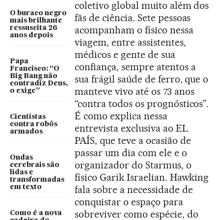
coletivo global muito além dos
O buraco negro
fãs de ciência. Sete pessoas
mais brilhante
acompanham o físico nessa
ressuscita 26
anos depois
viagem, entre assistentes,
médicos e gente de sua
Papa
confiança, sempre atentos a
Francisco: “O
Big Bang não
sua frágil saúde de ferro, que o
contradiz Deus,
manteve vivo até os 73 anos
o exige”
“contra todos os prognósticos”.
É como explica nessa
Cientistas
contra robôs
entrevista exclusiva ao EL
armados
PAÍS, que teve a ocasião de
passar um dia com ele e o
Ondas
organizador do Starmus, o
cerebrais são
lidas e
físico Garik Israelian. Hawking
transformadas
em texto
fala sobre a necessidade de
conquistar o espaço para
sobreviver como espécie, do
Como é a nova