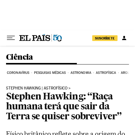
Pular para o conteúdo
SUSCRÍBETE
Ciência
CORONAVÍRUS
PESQUISAS MÉDICAS
ASTRONOMIA
ASTROFÍSICA
ARQUEO
STEPHEN HAWKING | ASTROFÍSICO
Stephen Hawking: “Raça
humana terá que sair da
Terra se quiser sobreviver”
Físico britânico reflete sobre a origem do