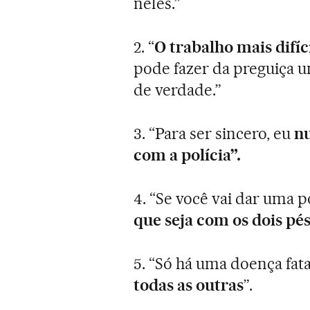
neles.”
2. “
O trabalho mais difíc
pode fazer da preguiça um
de verdade.”
3. “Para ser sincero, eu
nu
com a polícia”.
4. “Se você vai dar uma 
que seja com os dois pé
5. “Só há uma doença fata
todas as outras
”.