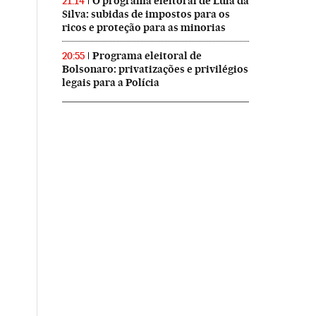
O programa eleitoral de Lula da
21:14
Silva: subidas de impostos para os
ricos e proteção para as minorias
Programa eleitoral de
20:55
Bolsonaro: privatizações e privilégios
legais para a Polícia