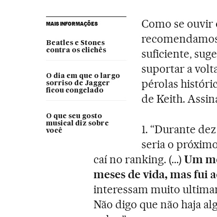
Como se ouvir 
MAIS INFORMAÇÕES
recomendamos a
Beatles e Stones
contra os clichês
suficiente, sug
suportar a volt
O dia em que o largo
pérolas históric
sorriso de Jagger
ficou congelado
de Keith. Assi
O que seu gosto
musical diz sobre
1. “Durante dez
você
seria o próxim
caí no ranking. (...)
Um mé
meses de vida, mas fui a
interessam muito ultima
Não digo que não haja al