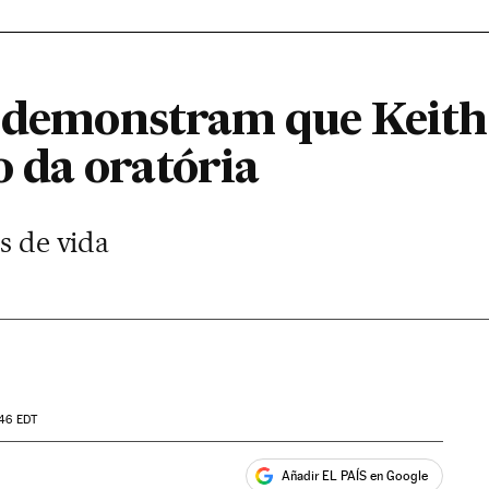
e demonstram que Keith
 da oratória
es de vida
:46
EDT
Añadir EL PAÍS en Google
ales