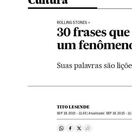
Cultura
ROLLING STONES
30 frases qu
um fenômeno
Suas palavras são liçõ
TITO LESENDE
SEP
19, 2015 - 11:45
atualizado:
SEP
19, 2015 - 11
Compartir en Whatsapp
Compartir en Facebook
Compartir en Twitter
Desplegar Redes Soci