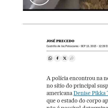
JOSÉ PRECEDO
Castrillo de los Polvazares -
SEP
13, 2015 - 12:29
E
Compartir en Whatsapp
Compartir en Facebook
Compartir en Twitter
Desplegar Redes Soci
A polícia encontrou na no
no sítio do principal sus
americana
Denise Pikka
que o estado do corpo a
não é possível determina