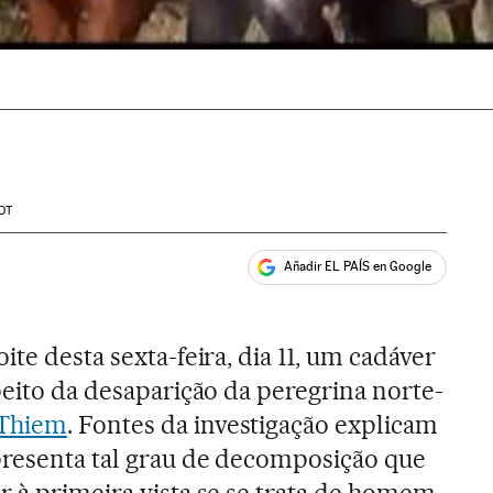
DT
Añadir EL PAÍS en Google
ales
ite desta sexta-feira, dia 11, um cadáver
peito da desaparição da peregrina norte-
 Thiem
. Fontes da investigação explicam
presenta tal grau de decomposição que
r à primeira vista se se trata de homem