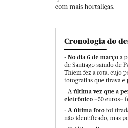
com mais hortaliças.
Cronologia do d
-
No dia 6 de março
a p
de Santiago saindo de 
Thiem fez a rota, cujo 
fotografias que tirava e 
- A
última vez que a pe
eletrônico
–50 euros– fo
-
A última foto
foi tira
não identificado, mas p