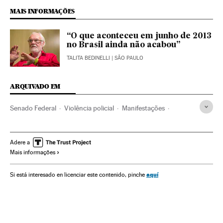
MAIS INFORMAÇÕES
“O que aconteceu em junho de 2013
no Brasil ainda não acabou”
TALITA BEDINELLI
| SÃO PAULO
ARQUIVADO EM
Senado Federal
Violência policial
Manifestações
Ação policial
Protestos sociais
Estado São Paulo
Congresso Nacional
Polícia
Brasil
Mal-estar social
Adere a
Mais informações
Força segurança
América do Sul
América Latina
América
Terrorismo
Política
Justiça
aquí
Si está interesado en licenciar este contenido, pinche
Problemas sociais
Sociedade