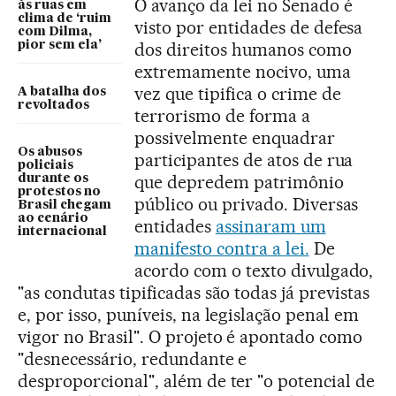
O avanço da lei no Senado é
às ruas em
clima de ‘ruim
visto por entidades de defesa
com Dilma,
pior sem ela’
dos direitos humanos como
extremamente nocivo, uma
vez que tipifica o crime de
A batalha dos
revoltados
terrorismo de forma a
possivelmente enquadrar
Os abusos
participantes de atos de rua
policiais
que depredem patrimônio
durante os
protestos no
público ou privado. Diversas
Brasil chegam
ao cenário
entidades
assinaram um
internacional
manifesto contra a lei.
De
acordo com o texto divulgado,
"as condutas tipificadas são todas já previstas
e, por isso, puníveis, na legislação penal em
vigor no Brasil". O projeto é apontado como
"desnecessário, redundante e
desproporcional", além de ter "o potencial de