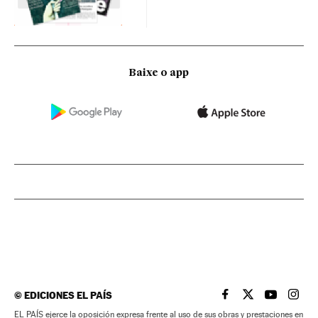
Baixe o app
©
EDICIONES EL PAÍS
EL PAÍS BRASIL EN
EL PAÍS BRASI
EL PAÍS B
EL PA
EL PAÍS ejerce la oposición expresa frente al uso de sus obras y prestaciones en