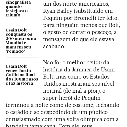
um dos norte-americanos,
cinegrafista
quando
Ryan Bailey (substituído em
festejava o
triunfo
Pequim por Bromell) ter feito,
para ninguém menos que Bolt,
Usain Bolt
o gesto de cortar o pescoço, a
conquista os
mensagem de que ele estava
200 metros no
Mundial e
acabado.
mantém seu
‘reinado’
Não foi o melhor 4x100 da
Usain Bolt
história da Jamaica de Usain
vence Justin
Gatlin na final
Bolt, mas como os Estados
dos 100m rasos
Unidos mostraram seu nível
e faz história
normal (de mal a pior), o
super-herói de Pequim
terminou a noite como de costume, fechando
o estádio e se despedindo de um público
entusiasmado com uma volta olímpica com a
bandeira jamaicana. Com ele, seus