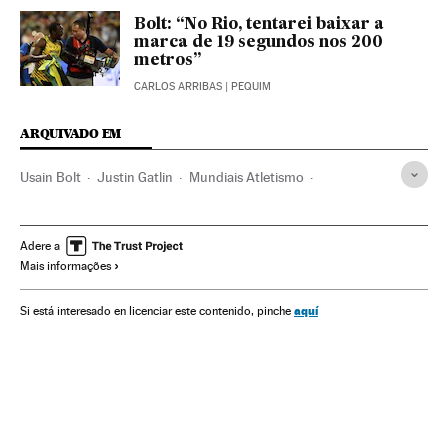
Bolt: “No Rio, tentarei baixar a
marca de 19 segundos nos 200
metros”
CARLOS ARRIBAS
| PEQUIM
ARQUIVADO EM
Usain Bolt
Justin Gatlin
Mundiais Atletismo
100 metros rasos
Pequim
Tyson Gay
Jamaica
Campeonato mundial
Atletismo
Competições
Esportes
Adere a
Mais informações
aquí
Si está interesado en licenciar este contenido, pinche