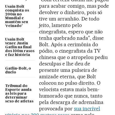
para acabar comigo, mas pode
Usain Bolt
conquista os
devolver o dinheiro, pois só
200m no
tive um arranhão. De todo
Mundial e
mantém seu
jeito, lamento pelo
‘reinado’
cinegrafista, espero que não
tenha quebrado nada”, disse
Usain Bolt
Bolt. Após a cerimônia do
vence Justin
Gatlin na final
pódio, o cinegrafista da TV
dos 100m rasos
e faz história
chinesa que o atropelou pediu
desculpas e lhe deu de
Gatlin-Bolt, o
presente uma pulseira de
duelo
amizade eterna, que Bolt
colocou no pulso direito. O
Tribunal do
velocista estava mais bem-
Esporte anula
as leis para
humorado que nunca, tanto
determinar
pela descarga de adrenalina
sexo de atletas
provocada por
sua incrível
vitória nos 200 metros rasos
como pelo