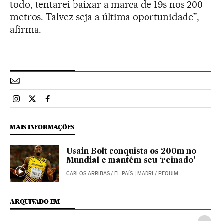
todo, tentarei baixar a marca de 19s nos 200
metros. Talvez seja a última oportunidade”,
afirma.
Esportes El País Brasil en Instagram
Esportes El País Brasil en Twitter
Esportes El País Brasil en Facebook
MAIS INFORMAÇÕES
Usain Bolt conquista os 200m no
Mundial e mantém seu ‘reinado’
CARLOS ARRIBAS
/
EL PAÍS
| MADRI / PEQUIM
ARQUIVADO EM