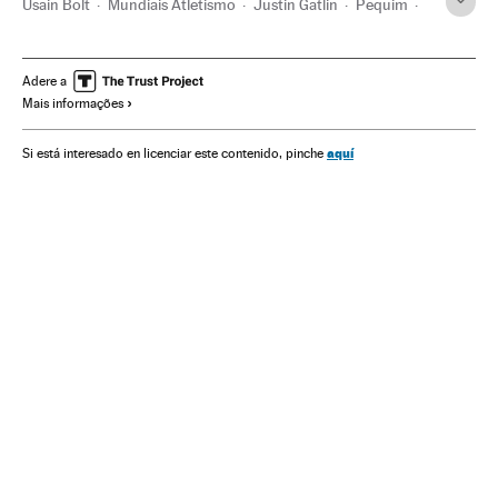
Usain Bolt
Mundiais Atletismo
Justin Gatlin
Pequim
China
Campeonato mundial
Atletismo
Ásia oriental
Competições
Ásia
Esportes
Adere a
Mais informações
aquí
Si está interesado en licenciar este contenido, pinche