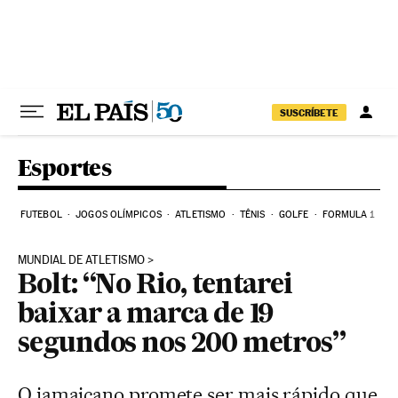
Pular para o conteúdo
SUSCRÍBETE
Esportes
FUTEBOL
JOGOS OLÍMPICOS
ATLETISMO
TÊNIS
GOLFE
FORMULA 1
MUNDIAL DE ATLETISMO
Bolt: “No Rio, tentarei
baixar a marca de 19
segundos nos 200 metros”
O jamaicano promete ser mais rápido que