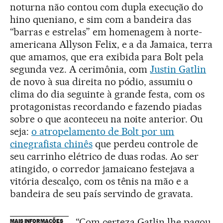
noturna não contou com dupla execução do
hino queniano, e sim com a bandeira das
“barras e estrelas” em homenagem à norte-
americana Allyson Felix, e a da Jamaica, terra
que amamos, que era exibida para Bolt pela
segunda vez. A cerimônia, com
Justin Gatlin
de novo à sua direita no pódio, assumiu o
clima do dia seguinte à grande festa, com os
protagonistas recordando e fazendo piadas
sobre o que aconteceu na noite anterior. Ou
seja:
o atropelamento de Bolt por um
cinegrafista chinês
que perdeu controle de
seu carrinho elétrico de duas rodas. Ao ser
atingido, o corredor jamaicano festejava a
vitória descalço, com os tênis na mão e a
bandeira de seu país servindo de gravata.
“Com certeza Gatlin lhe pagou
MAIS INFORMAÇÕES