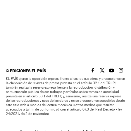
©
EDICIONES EL PAÍS
EL PAÍS BRASIL EN
EL PAÍS BRASI
EL PAÍS B
EL PA
EL PAÍS ejerce la oposición expresa frente al uso de sus obras y prestaciones en
la elaboración de revistas de prensa prevista en el artículo 32.1 del TRLPI;
también realiza la reserva expresa frente a la reproducción, distribución y
comunicación pública de sus trabajos y artículos sobre temas de actualidad
prevista en el artículo 33.1 del TRLPI; y, asimismo, realiza una reserva expresa
de las reproducciones y usos de las obras y otras prestaciones accesibles desde
este sitio web a medios de lectura mecánica u otros medios que resulten
adecuados a tal fin de conformidad con el artículo 67.3 del Real Decreto - ley
24/2021, de 2 de noviembre