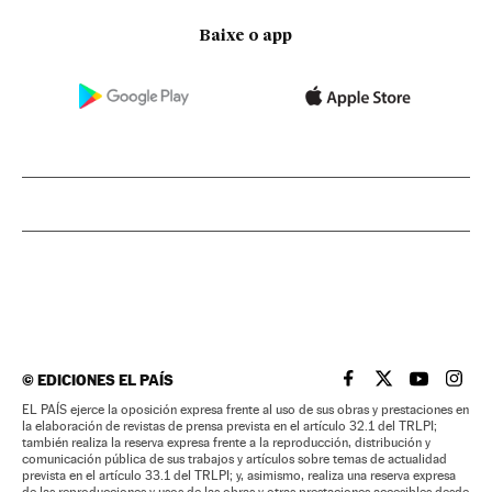
Baixe o app
©
EDICIONES EL PAÍS
EL PAÍS BRASIL EN
EL PAÍS BRASI
EL PAÍS B
EL PA
EL PAÍS ejerce la oposición expresa frente al uso de sus obras y prestaciones en
la elaboración de revistas de prensa prevista en el artículo 32.1 del TRLPI;
también realiza la reserva expresa frente a la reproducción, distribución y
comunicación pública de sus trabajos y artículos sobre temas de actualidad
prevista en el artículo 33.1 del TRLPI; y, asimismo, realiza una reserva expresa