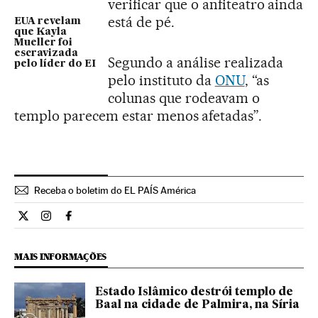
verificar que o anfiteatro ainda
está de pé.
EUA revelam
que Kayla
Mueller foi
escravizada
Segundo a análise realizada
pelo líder do EI
pelo instituto da
ONU
, “as
colunas que rodeavam o
templo parecem estar menos afetadas”.
Receba o boletim do EL PAÍS América
Internacional El País Brasil en Twitter
Internacional El País Brasil en Instagram
Internacional El País Brasil en Facebook
MAIS INFORMAÇÕES
Estado Islâmico destrói templo de
Baal na cidade de Palmira, na Síria