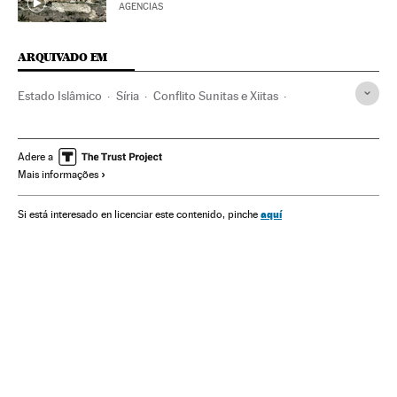
AGENCIAS
ARQUIVADO EM
Estado Islâmico
Síria
Conflito Sunitas e Xiitas
terrorismo islâmico
Islã
Jihadismo
ONU
Oriente médio
Grupos terroristas
Ásia
Adere a
Mais informações
Organizações internacionais
Terrorismo
Conflitos
Relações exteriores
Religião
aquí
Si está interesado en licenciar este contenido, pinche