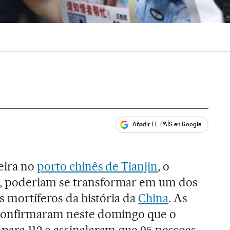
Añadir EL PAÍS en Google
ales
eira no
porto chinês de Tianjin
, o
 poderiam se transformar em um dos
s mortíferos da história da
China
. As
 confirmaram neste domingo que o
para 112 e assinalaram que 95 pessoas