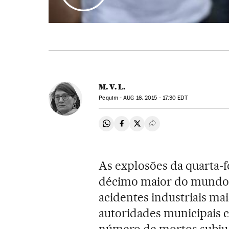
M. V. L.
Pequim -
AUG
16, 2015 - 17:30
EDT
Compartir en Whatsapp
Compartir en Facebook
Compartir en Twitter
Desplegar Redes Soci
As explosões da quarta-f
décimo maior do mundo,
acidentes industriais mai
autoridades municipais
número de mortos subiu 