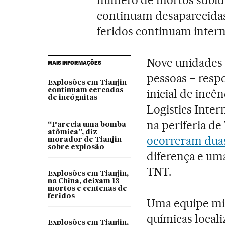
continuam desaparecidas,
feridos continuam intern
Nove unidades 
MAIS INFORMAÇÕES
pessoas – resp
Explosões em Tianjin
continuam cercadas
inicial de inc
de incógnitas
Logistics Inter
na periferia de
“Parecia uma bomba
atômica”, diz
ocorreram dua
morador de Tianjin
sobre explosão
diferença e um
TNT.
Explosões em Tianjin,
na China, deixam 13
mortos e centenas de
feridos
Uma equipe mili
químicas locali
Explosões em Tianjin,