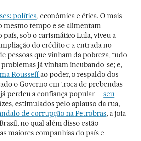
ses: política
, econômica e ética. O mais
ao mesmo tempo e se alimentam
aís, sob o carismático Lula, viveu a
ampliação do crédito e a entrada no
e pessoas que vinham da pobreza, tudo
os problemas já vinham incubando-se; e,
lma Rousseff
ao poder, o respaldo dos
iado o Governo em troca de prebendas
já perdeu a confiança popular —
seu
ízes, estimulados pelo aplauso da rua,
ândalo de corrupção na Petrobras
, a joia
rasil, no qual além disso estão
das maiores companhias do país e