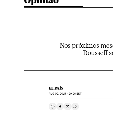
Opinião
Nos próximos mese
Rousseff s
EL PAÍS
AUG
02, 2015 - 20:26
EDT
Compartir en Whatsapp
Compartir en Facebook
Compartir en Twitter
Desplegar Redes Soci