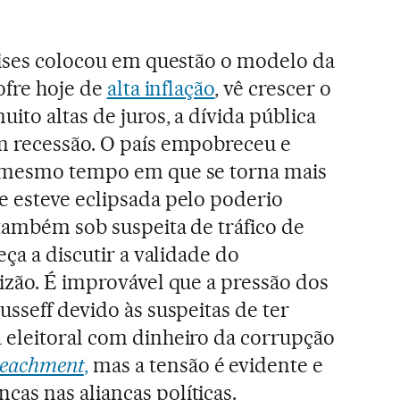
rises colocou em questão o modelo da
ofre hoje de
alta inflação
, vê crescer o
to altas de juros, a dívida pública
m recessão. O país empobreceu e
o mesmo tempo em que se torna mais
 esteve eclipsada pelo poderio
 também sob suspeita de tráfico de
eça a discutir a validade do
izão. É improvável que a pressão dos
sseff devido às suspeitas de ter
 eleitoral com dinheiro da corrupção
eachment
,
mas a tensão é evidente e
as nas alianças políticas.