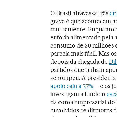
O Brasil atravessa três
cri
grave é que acontecem 
mutuamente. Enquanto o p
euforia alimentada pela 
consumo de 30 milhões d
parecia mais fácil. Mas 
depois da chegada de
Di
partidos que tinham apo
se rompeu. A presidenta 
apoio caiu a 7,7%
— e os ju
investigam a fundo o
esc
da coroa empresarial do B
envolvidos os diretores 