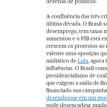
dezenas de políticos.
A confluência das três c
última década. O Brasil s
desemprego, tem taxas mui
aumentou e o PIB está e
crescem os protestos a
valente uma oposição que
midiático de
Lula
, agora
influências. O Brasil com
presidencialismo de coal
que exigem a saída de Rou
financiado sua campanha
desemboque em um
imp
pode desencadear mudanç