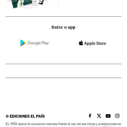
Baixe o app
©
EDICIONES EL PAÍS
EL PAÍS BRASIL EN
EL PAÍS BRASI
EL PAÍS B
EL PA
EL PAÍS ejerce la oposición expresa frente al uso de sus obras y prestaciones en