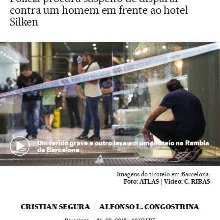
contra um homem em frente ao hotel
Silken
Um ferido grave e outro leve em um tiroteio na Rambla
de Barcelona
Imagens do tiroteio em Barcelona.
Foto:
ATLAS
|
Vídeo:
C. RIBAS
CRISTIAN SEGURA
ALFONSO L. CONGOSTRINA