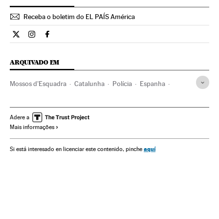
Receba o boletim do EL PAÍS América
Internacional El País Brasil en Twitter
Internacional El País Brasil en Instagram
Internacional El País Brasil en Facebook
ARQUIVADO EM
Mossos d'Esquadra
Catalunha
Polícia
Espanha
Força segurança
Acontecimentos
Delitos
Justiça
Adere a
Mais informações
aquí
Si está interesado en licenciar este contenido, pinche