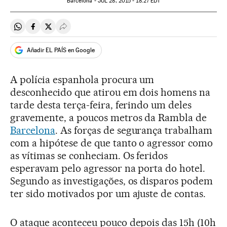
Barcelona -
JUL
28, 2015 - 18:27
EDT
Compartir en Whatsapp
Compartir en Facebook
Compartir en Twitter
Desplegar Redes Sociales
Añadir EL PAÍS en Google
A polícia espanhola procura um
desconhecido que atirou em dois homens na
tarde desta terça-feira, ferindo um deles
gravemente, a poucos metros da Rambla de
Barcelona
. As forças de segurança trabalham
com a hipótese de que tanto o agressor como
as vítimas se conheciam. Os feridos
esperavam pelo agressor na porta do hotel.
Segundo as investigações, os disparos podem
ter sido motivados por um ajuste de contas.
O ataque aconteceu pouco depois das 15h (10h