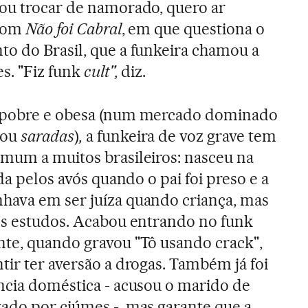
ou trocar de namorado, quero ar
 com
Não foi Cabral
, em que questiona o
o do Brasil, que a funkeira chamou a
s. "Fiz funk
cult",
diz.
, pobre e obesa (num mercado dominado
ou
saradas
)
,
a funkeira de voz grave tem
omum a muitos brasileiros: nasceu na
ada pelos avós quando o pai foi preso e a
hava em ser juíza quando criança, mas
 os estudos. Acabou entrando no funk
nte, quando gravou "Tô usando crack",
tir ter aversão a drogas. Também já foi
ência doméstica - acusou o marido de
ado por ciúmes -, mas garante que a