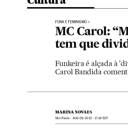
Cultura
FUNK E FEMINISMO
MC Carol: “
tem que divid
Funkeira é alçada à 'di
Carol Bandida comenta
MARINA NOVAES
São Paulo -
AUG
09, 2015 - 17:19
EDT