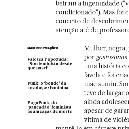
beiram a ingenuidade ("v
condicionado"). Mas foi
conceito de descobriment
atenção até de professore
Mulher, negra
MAIS INFORMAÇÕES
por
gostosonas
Valesca Popozuda:
“Sou feminista desde
uma história c
que nasci”
favela e foi cri
mãe sumiu. Son
Funk: o ‘bonde’ da
revolução feminina
teve de largar
ainda adolesce
PaguFunk, do
‘pancadão’ feminista
apesar de garan
às ameaças de morte
vítima de viol
mantê-la em cárcere priv