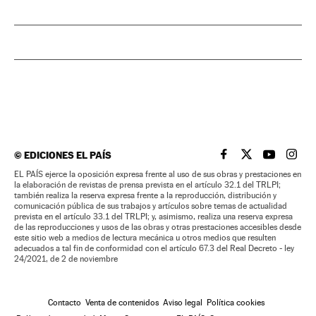
©
EDICIONES EL PAÍS
EL PAÍS BRASIL EN
EL PAÍS BRASI
EL PAÍS B
EL PA
EL PAÍS ejerce la oposición expresa frente al uso de sus obras y prestaciones en
la elaboración de revistas de prensa prevista en el artículo 32.1 del TRLPI;
también realiza la reserva expresa frente a la reproducción, distribución y
comunicación pública de sus trabajos y artículos sobre temas de actualidad
prevista en el artículo 33.1 del TRLPI; y, asimismo, realiza una reserva expresa
de las reproducciones y usos de las obras y otras prestaciones accesibles desde
este sitio web a medios de lectura mecánica u otros medios que resulten
adecuados a tal fin de conformidad con el artículo 67.3 del Real Decreto - ley
24/2021, de 2 de noviembre
Contacto
Venta de contenidos
Aviso legal
Política cookies