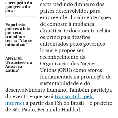
carta pedindo dinheiro dos
corrupção é a
gangrena do
países desenvolvidos para
povo
empreender localmente ações
de combate à mudança
Papa insta
pobres a luta
climática. O documento relata
por teto,
os principais desafios
trabalho e
terra: “Não se
enfrentados pelos governos
intimidem”
locais e propõe seu
reconhecimento da
ANÁLISE |
Organização das Nações
'Francisco e a
América
Unidas (ONU) como atores
Latina'
fundamentais na promoção da
sustentabilidade e do
desenvolvimento humano. Também participa
do evento – que será
transmitido pela
internet
a partir das 12h do Brasil – o prefeito
de São Paulo, Fernando Haddad.