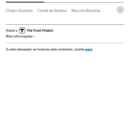
Chapo Guzmán
Cartel de Sinaloa
Narcotraficantes
Cartéis mexicanos
México
Crime organizado
Narcotráfico
Delinquência
Delitos saúde pública
Adere a
Mais informações
América do Norte
América Latina
América
Delitos
Justiça
aquí
Si está interesado en licenciar este contenido, pinche