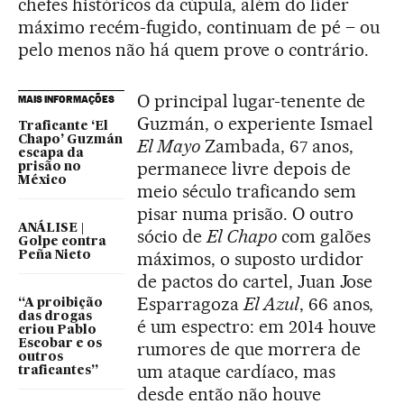
chefes históricos da cúpula, além do líder
máximo recém-fugido, continuam de pé – ou
pelo menos não há quem prove o contrário.
O principal lugar-tenente de
MAIS INFORMAÇÕES
Guzmán, o experiente Ismael
Traficante ‘El
Chapo’ Guzmán
El Mayo
Zambada, 67 anos,
escapa da
permanece livre depois de
prisão no
México
meio século traficando sem
pisar numa prisão. O outro
ANÁLISE |
sócio de
El Chapo
com galões
Golpe contra
máximos, o suposto urdidor
Peña Nieto
de pactos do cartel, Juan Jose
Esparragoza
El Azul
, 66 anos,
“A proibição
das drogas
é um espectro: em 2014 houve
criou Pablo
Escobar e os
rumores de que morrera de
outros
um ataque cardíaco, mas
traficantes”
desde então não houve