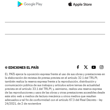
©
EDICIONES EL PAÍS
EL PAÍS BRASIL EN
EL PAÍS BRASI
EL PAÍS B
EL PA
EL PAÍS ejerce la oposición expresa frente al uso de sus obras y prestaciones en
la elaboración de revistas de prensa prevista en el artículo 32.1 del TRLPI;
también realiza la reserva expresa frente a la reproducción, distribución y
comunicación pública de sus trabajos y artículos sobre temas de actualidad
prevista en el artículo 33.1 del TRLPI; y, asimismo, realiza una reserva expresa
de las reproducciones y usos de las obras y otras prestaciones accesibles desde
este sitio web a medios de lectura mecánica u otros medios que resulten
adecuados a tal fin de conformidad con el artículo 67.3 del Real Decreto - ley
24/2021, de 2 de noviembre