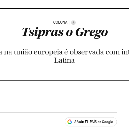
COLUNA
i
Tsipras o Grego
 na união europeia é observada com in
Latina
Añadir EL PAÍS en Google
ales