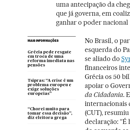
uma antecipação da che
que já governa, em coaliz
ganhar o poder nacional
No Brasil, o pa
MAIS INFORMAÇÕES
esquerda do Pa
Grécia pede resgate
em troca de uma
se aliado do
Sy
reforma imediata nas
pensões
financeiros in
Grécia os 50 bi
Tsipras: “A crise é um
apoiar o Gover
problema europeu e
exige soluções
da Cidadania
. 
europeias”
internacionais
“Chorei muito para
(CUT), resumiu
tomar essa decisão”,
diz eleitora grega
declaração: “É 