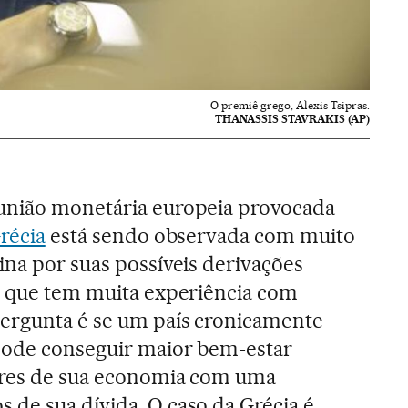
O premiê grego, Alexis Tsipras.
THANASSIS STAVRAKIS (AP)
união monetária europeia provocada
Grécia
está sendo observada com muito
ina por suas possíveis derivações
o que tem muita experiência com
pergunta é se um país cronicamente
pode conseguir maior bem-estar
ores de sua economia com uma
de sua dívida. O caso da Grécia é