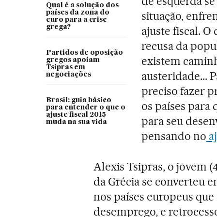
de esquerda se 
Qual é a solução dos
países da zona do
situação, enfre
euro para a crise
grega?
ajuste fiscal. 
recusa da popul
Partidos de oposição
existem caminhos
gregos apoiam
Tsipras em
austeridade... P
negociações
preciso fazer p
Brasil: guia básico
os países para
para entender o que o
ajuste fiscal 2015
para seu desen
muda na sua vida
pensando no
aj
Alexis Tsipras, o jovem (
da Grécia se converteu 
nos países europeus que
desemprego, e retrocess