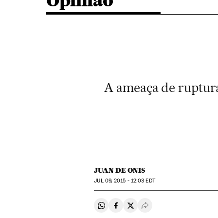
Opinião
A ameaça de ruptura
JUAN DE ONIS
JUL
09, 2015 - 12:03
EDT
Compartir en Whatsapp
Compartir en Facebook
Compartir en Twitter
Desplegar Redes Soci