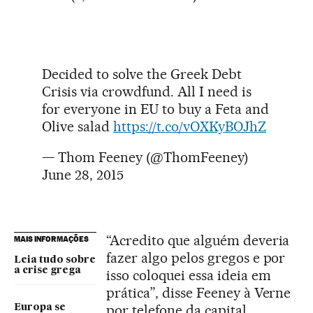
Decided to solve the Greek Debt
Crisis via crowdfund. All I need is
for everyone in EU to buy a Feta and
Olive salad
https://t.co/vOXKyBOJhZ
— Thom Feeney (@ThomFeeney)
June 28, 2015
“Acredito que alguém deveria
MAIS INFORMAÇÕES
fazer algo pelos gregos e por
Leia tudo sobre
a crise grega
isso coloquei essa ideia em
prática”, disse Feeney à Verne
por telefone da capital
Europa se