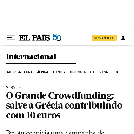
Pular para o conteúdo
SUSCRÍBETE
Internacional
AMÉRICA LATINA
ÁFRICA
EUROPA
ORIENTE MÉDIO
CHINA
EUA
VERNE
O Grande Crowdfunding:
salve a Grécia contribuindo
com 10 euros
Britânico inicia uma campanha de