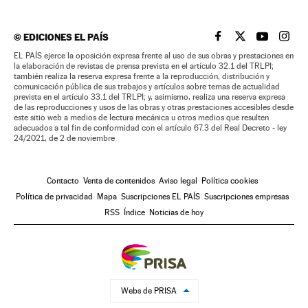
©
EDICIONES EL PAÍS
EL PAÍS BRASIL EN
EL PAÍS BRASI
EL PAÍS B
EL PA
EL PAÍS ejerce la oposición expresa frente al uso de sus obras y prestaciones en
la elaboración de revistas de prensa prevista en el artículo 32.1 del TRLPI;
también realiza la reserva expresa frente a la reproducción, distribución y
comunicación pública de sus trabajos y artículos sobre temas de actualidad
prevista en el artículo 33.1 del TRLPI; y, asimismo, realiza una reserva expresa
de las reproducciones y usos de las obras y otras prestaciones accesibles desde
este sitio web a medios de lectura mecánica u otros medios que resulten
adecuados a tal fin de conformidad con el artículo 67.3 del Real Decreto - ley
24/2021, de 2 de noviembre
Contacto
Venta de contenidos
Aviso legal
Política cookies
Política de privacidad
Mapa
Suscripciones EL PAÍS
Suscripciones empresas
RSS
Índice
Noticias de hoy
Webs de PRISA