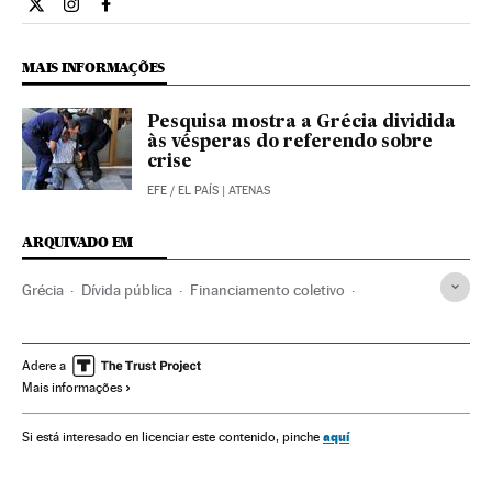
Internacional El País Brasil en Twitter
Internacional El País Brasil en Instagram
Internacional El País Brasil en Facebook
MAIS INFORMAÇÕES
Pesquisa mostra a Grécia dividida
às vésperas do referendo sobre
crise
EFE
/
EL PAÍS
| ATENAS
ARQUIVADO EM
Grécia
Dívida pública
Financiamento coletivo
Financiamento déficit
Balcãs
Financiamento
Déficit público
Europa Sul
UE
Finanças públicas
Adere a
Mais informações
Europa
Organizações internacionais
Relações exteriores
Finanças
Verne
aquí
Si está interesado en licenciar este contenido, pinche