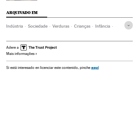
ARQUIVADO EM
Indústria
Sociedade
Verduras
Crianças
Infância
Nutrição
Cuidado corporal
Bem-estar
Medicina
Estilo vida
Saúde
Hortalizas
Agricultura
Adere a
Mais informações
Agroalimentação
Alimentos
Alimentação
aquí
Si está interesado en licenciar este contenido, pinche