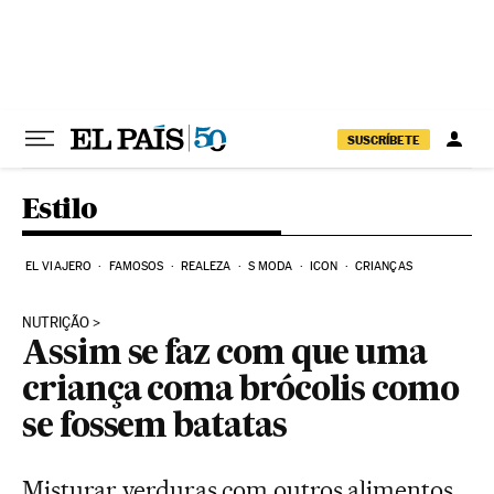
Pular para o conteúdo
SUSCRÍBETE
Estilo
EL VIAJERO
FAMOSOS
REALEZA
S MODA
ICON
CRIANÇAS
NUTRIÇÃO
Assim se faz com que uma
criança coma brócolis como
se fossem batatas
Misturar verduras com outros alimentos