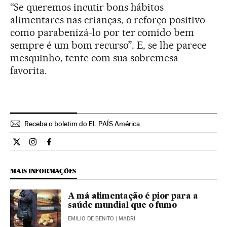
“Se queremos incutir bons hábitos
alimentares nas crianças, o reforço positivo
como parabenizá-lo por ter comido bem
sempre é um bom recurso”. E, se lhe parece
mesquinho, tente com sua sobremesa
favorita.
Receba o boletim do EL PAÍS América
Estilo El País Brasil en Twitter
Estilo El País Brasil en Instagram
Estilo El País Brasil en Facebook
MAIS INFORMAÇÕES
A má alimentação é pior para a
saúde mundial que o fumo
EMILIO DE BENITO
| MADRI