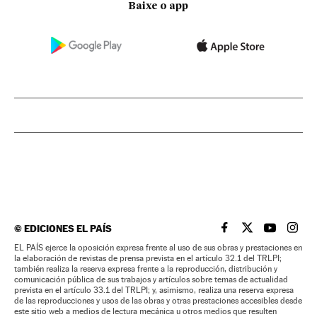
Baixe o app
©
EDICIONES EL PAÍS
EL PAÍS BRASIL EN
EL PAÍS BRASI
EL PAÍS B
EL PA
EL PAÍS ejerce la oposición expresa frente al uso de sus obras y prestaciones en
la elaboración de revistas de prensa prevista en el artículo 32.1 del TRLPI;
también realiza la reserva expresa frente a la reproducción, distribución y
comunicación pública de sus trabajos y artículos sobre temas de actualidad
prevista en el artículo 33.1 del TRLPI; y, asimismo, realiza una reserva expresa
de las reproducciones y usos de las obras y otras prestaciones accesibles desde
este sitio web a medios de lectura mecánica u otros medios que resulten