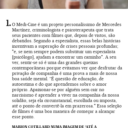
O Medi-Cine é um projeto personalíssimo de Mercedes
Martínez, criminologista e psicoterapeuta que trata
seus pacientes com filmes que, depois de vistos, são
debatidos. Segundo a especialista, essas belas histórias
incentivam a superação de crises pessoais profundas;
"e, se nem sempre podem substituir um especialista
[psicólogo], ajudam a encontrar um caminho". A seu
ver, sentir-se só é uma das grandes queixas
contemporâneas porque evitamos ver que desfrutar da
privação de companhia é uma prova a mais de nossa
boa saúde mental. “É questão de educação, de
autoestima e do que aprendemos sobre o amor
próprio. Apaixonar-se por alguém sem cair no
narcisismo é aprender a viver na companhia da nossa
solidão, seja ela circunstancial, escolhida ou imposta,
até o ponto de convertê-la em prazerosa." Essa seleção
de filmes é uma boa maneira de começar a alcançar
esse ponto.
MARION COTILLARD NUMA IMAGEM DE ‘ATÉ A