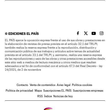
©
EDICIONES EL PAÍS
EL PAÍS BRASIL EN
EL PAÍS BRASI
EL PAÍS B
EL PA
EL PAÍS ejerce la oposición expresa frente al uso de sus obras y prestaciones en
la elaboración de revistas de prensa prevista en el artículo 32.1 del TRLPI;
también realiza la reserva expresa frente a la reproducción, distribución y
comunicación pública de sus trabajos y artículos sobre temas de actualidad
prevista en el artículo 33.1 del TRLPI; y, asimismo, realiza una reserva expresa
de las reproducciones y usos de las obras y otras prestaciones accesibles desde
este sitio web a medios de lectura mecánica u otros medios que resulten
adecuados a tal fin de conformidad con el artículo 67.3 del Real Decreto - ley
24/2021, de 2 de noviembre
Contacto
Venta de contenidos
Aviso legal
Política cookies
Política de privacidad
Mapa
Suscripciones EL PAÍS
Suscripciones empresas
RSS
Índice
Noticias de hoy