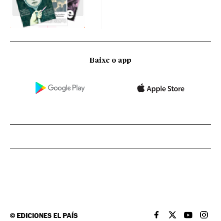
Baixe o app
©
EDICIONES EL PAÍS
EL PAÍS BRASIL EN
EL PAÍS BRASI
EL PAÍS B
EL PA