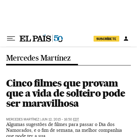
Pular para o conteúdo
SUSCRÍBETE
Mercedes Martínez
Cinco filmes que provam
que a vida de solteiro pode
ser maravilhosa
MERCEDES MARTÍNEZ
|
JUN 12, 2015 - 16:50
EDT
Algumas sugestões de filmes para passar o Dia dos
Namorados, e o fim de semana, na melhor companhia
que pode ter a sua