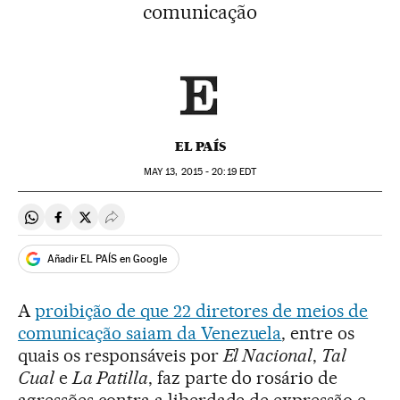
comunicação
EL PAÍS
MAY
13, 2015 - 20:19
EDT
Compartir en Whatsapp
Compartir en Facebook
Compartir en Twitter
Desplegar Redes Sociales
Añadir EL PAÍS en Google
A
proibição de que 22 diretores de meios de
comunicação saiam da Venezuela
, entre os
quais os responsáveis por
El Nacional
,
Tal
Cual
e
La Patilla
, faz parte do rosário de