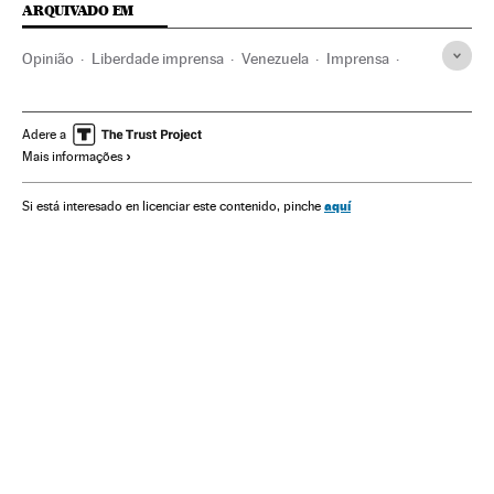
ARQUIVADO EM
Opinião
Liberdade imprensa
Venezuela
Imprensa
América do Sul
América Latina
América
Meios comunicação
Comunicação
Diosdado Cabello
Adere a
Mais informações
Nicolás Maduro
aquí
Si está interesado en licenciar este contenido, pinche