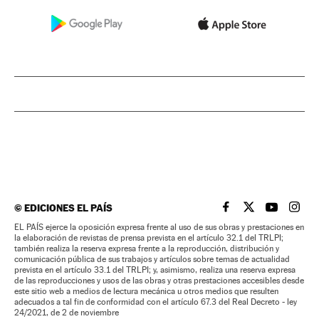
©
EDICIONES EL PAÍS
EL PAÍS BRASIL EN
EL PAÍS BRASI
EL PAÍS B
EL PA
EL PAÍS ejerce la oposición expresa frente al uso de sus obras y prestaciones en
la elaboración de revistas de prensa prevista en el artículo 32.1 del TRLPI;
también realiza la reserva expresa frente a la reproducción, distribución y
comunicación pública de sus trabajos y artículos sobre temas de actualidad
prevista en el artículo 33.1 del TRLPI; y, asimismo, realiza una reserva expresa
de las reproducciones y usos de las obras y otras prestaciones accesibles desde
este sitio web a medios de lectura mecánica u otros medios que resulten
adecuados a tal fin de conformidad con el artículo 67.3 del Real Decreto - ley
24/2021, de 2 de noviembre