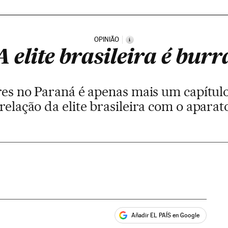
OPINIÃO
i
A elite brasileira é burr
es no Paraná é apenas mais um capítulo 
elação da elite brasileira com o apara
Añadir EL PAÍS en Google
ales