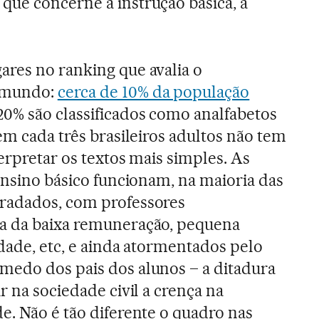
ue concerne à instrução básica, a
res no ranking que avalia o
 mundo:
cerca de 10% da população
20% são classificados como analfabetos
em cada três brasileiros adultos não tem
erpretar os textos mais simples. As
 ensino básico funcionam, na maioria das
radados, com professores
a da baixa remuneração, pequena
idade, etc, e ainda atormentados pelo
medo dos pais dos alunos – a ditadura
r na sociedade civil a crença na
e. Não é tão diferente o quadro nas