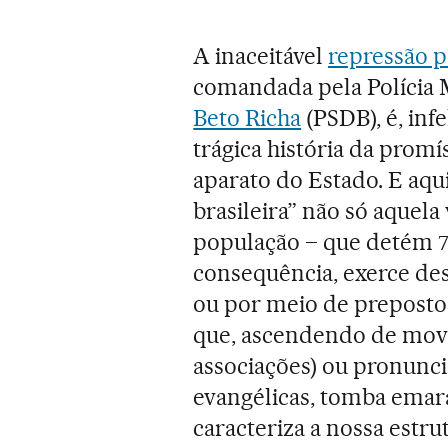
A inaceitável
repressão p
comandada pela Polícia 
Beto Richa
(PSDB), é, inf
trágica história da promí
aparato do Estado. E aqu
brasileira” não só aquela
população – que detém 75
consequência, exerce de
ou por meio de prepostos
que, ascendendo de movi
associações) ou pronunc
evangélicas, tomba emar
caracteriza a nossa estru