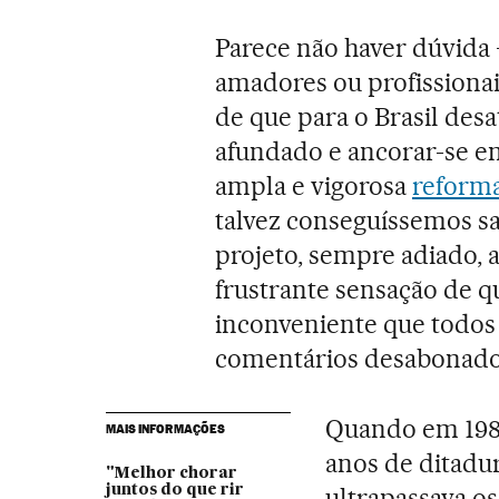
Parece não haver dúvida 
amadores ou profissiona
de que para o Brasil des
afundado e ancorar-se em
ampla e vigorosa
reforma
talvez conseguíssemos sa
projeto, sempre adiado,
frustrante sensação de q
inconveniente que todos 
comentários desabonador
Quando em 19
MAIS INFORMAÇÕES
anos de ditadur
"Melhor chorar
juntos do que rir
ultrapassava os