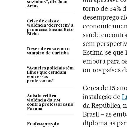
sozinhos", diz Juan
Arias
torno de 54% d
desemprego al
Crise de caixa e
economicamente
violência ‘derretem’ a
promessa tucana Beto
saúde encontra
Richa
sem perspectiv
Dever de casa com o
Estima-se que 
vampiro de Curitiba
embora para os
outros países d
“Aqueles policiais têm
filhos que estudam
com essas
professoras”
Cerca de 15 an
instalação de
L
Anistia critica
violência da PM
da República, 
contra professores no
Paraná
Brasil – as em
diplomatas para
Professores de