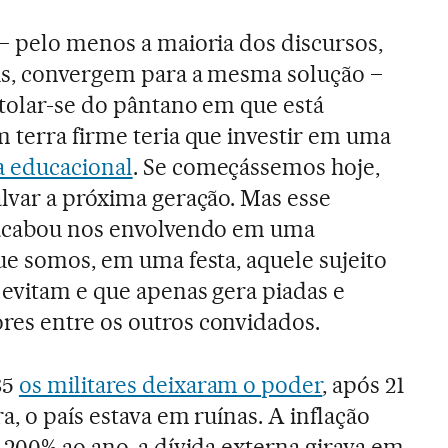
– pelo menos a maioria dos discursos,
is, convergem para a mesma solução –
atolar-se do pântano em que está
 terra firme teria que investir em uma
 educacional
. Se começássemos hoje,
lvar a próxima geração. Mas esse
 acabou nos envolvendo em uma
ue somos, em uma festa, aquele sujeito
evitam e que apenas gera piadas e
es entre os outros convidados.
85
os militares deixaram o poder
, após 21
a, o país estava em ruínas. A inflação
 200% ao ano, a dívida externa girava em