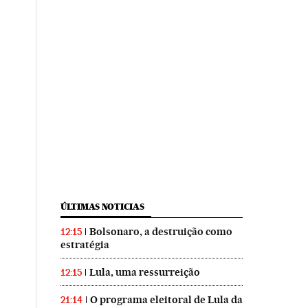
ÚLTIMAS NOTICIAS
Bolsonaro, a destruição como
12:15
estratégia
Lula, uma ressurreição
12:15
O programa eleitoral de Lula da
21:14