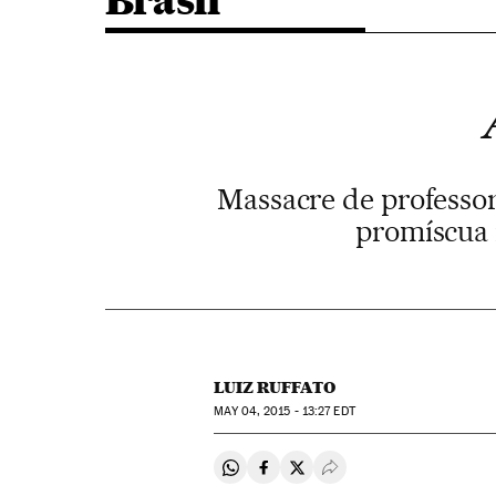
Brasil
Massacre de professor
promíscua r
LUIZ RUFFATO
MAY
04, 2015 - 13:27
EDT
Compartir en Whatsapp
Compartir en Facebook
Compartir en Twitter
Desplegar Redes Soci