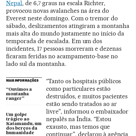
Nepal
, de 6,7 graus na escala Richter,
provocou novas avalanches na área do
Everest neste domingo. Com o tremor do
sábado, deslizamentos atingiram a montanha
mais alta do mundo justamente no início da
temporada de escalada. Em um dos
incidentes, 17 pessoas morreram e dezenas
ficaram feridas no acampamento-base no
lado sul da montanha.
“Tanto os hospitais públicos
MAIS INFORMAÇÕES
como particulares estão
“Ouvimos a
montanha
destruídos, e muitos pacientes
ranger”
estão sendo tratados ao ar
livre”, informou o embaixador
Um golpe
nepalês na Índia. “Estou
trágico ao
Katamandu, um
exausto, mas temos que
dos berços da
continuar”, declarou à agência
humanidade