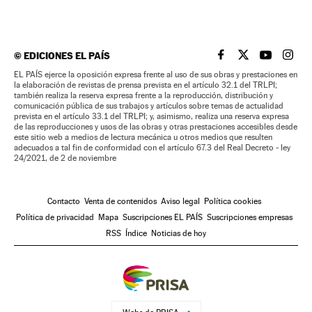
©
EDICIONES EL PAÍS
EL PAÍS BRASIL EN
EL PAÍS BRASI
EL PAÍS B
EL PA
EL PAÍS ejerce la oposición expresa frente al uso de sus obras y prestaciones en
la elaboración de revistas de prensa prevista en el artículo 32.1 del TRLPI;
también realiza la reserva expresa frente a la reproducción, distribución y
comunicación pública de sus trabajos y artículos sobre temas de actualidad
prevista en el artículo 33.1 del TRLPI; y, asimismo, realiza una reserva expresa
de las reproducciones y usos de las obras y otras prestaciones accesibles desde
este sitio web a medios de lectura mecánica u otros medios que resulten
adecuados a tal fin de conformidad con el artículo 67.3 del Real Decreto - ley
24/2021, de 2 de noviembre
Contacto
Venta de contenidos
Aviso legal
Política cookies
Política de privacidad
Mapa
Suscripciones EL PAÍS
Suscripciones empresas
RSS
Índice
Noticias de hoy