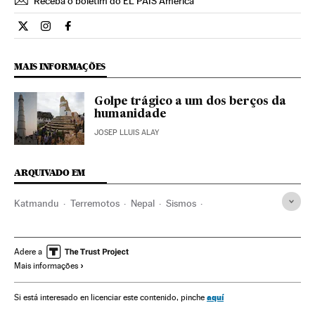
Receba o boletim do EL PAÍS América
Internacional El País Brasil en Twitter
Internacional El País Brasil en Instagram
Internacional El País Brasil en Facebook
MAIS INFORMAÇÕES
Golpe trágico a um dos berços da
humanidade
JOSEP LLUIS ALAY
ARQUIVADO EM
Katmandu
Terremotos
Nepal
Sismos
Ásia meridional
Desastres naturais
Desastres
Ásia
Acontecimentos
Terremoto Nepal 2015
Adere a
Mais informações
aquí
Si está interesado en licenciar este contenido, pinche