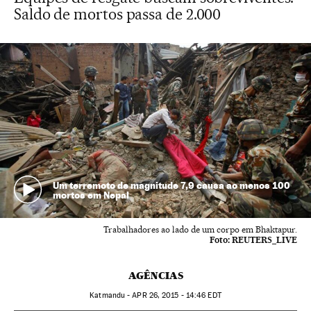
Saldo de mortos passa de 2.000
Um terremoto de magnitude 7,9 causa ao menos 100
mortos em Nepal
Trabalhadores ao lado de um corpo em Bhaktapur.
Foto:
REUTERS_LIVE
AGÊNCIAS
Katmandu -
APR
26, 2015 - 14:46
EDT