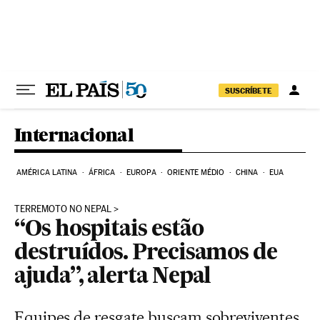
Pular para o conteúdo
SUSCRÍBETE
Internacional
AMÉRICA LATINA
ÁFRICA
EUROPA
ORIENTE MÉDIO
CHINA
EUA
TERREMOTO NO NEPAL
“Os hospitais estão
destruídos. Precisamos de
ajuda”, alerta Nepal
Equipes de resgate buscam sobreviventes.