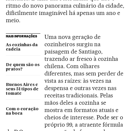
ritmo do novo panorama culinário da cidade,
dificilmente imaginável há apenas um ano e
meio.
Uma nova geração de
MAIS INFORMAÇÕES
cozinheiros surgiu na
As cozinhas da
cadeia
paisagem de Santiago,
trazendo ar fresco à cozinha
chilena. Com olhares
De quem são os
pratos?
diferentes, mas sem perder de
vista as raízes: às vezes na
Buenos Aires e
despensa e outras vezes nas
seus 51 tipos de
tomate
receitas tradicionais. Pelas
mãos deles a cozinha se
mostra em formatos atuais e
Com o coração
na boca
cheios de interesse. Pode ser o
próprio 99, a atraente fórmula