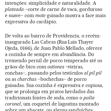
intenções: simplicidade e naturalidade. A
plateada
–corte de carne de vaca, gorduroso
e suave– com
mote
guisado mostra a face mais
expressiva do cardápio.
De volta ao bairro de Providencia, o recém-
inaugurado Las Cabras (Rua Luis Thayer
Ojeda, 0166), de Juan Pablo Mellado, oferece
a cozinha de sempre em abundância. Do
tremendo pernil de porco temperado até os
grãos-de-bico com
ostiones
–vieiras,
conchas–, passando pelos testículos
al pil pil
ou as
charchas
–bochechas– de porco
guisadas. Sua cozinha é expressiva e copiosa,
que se prolonga em pratos herdados das
tradicionais fontes de soda, como o
palta
coronel
, um coquetel de lagostins montado
sobre um abacate, ou alguns sanduíches.