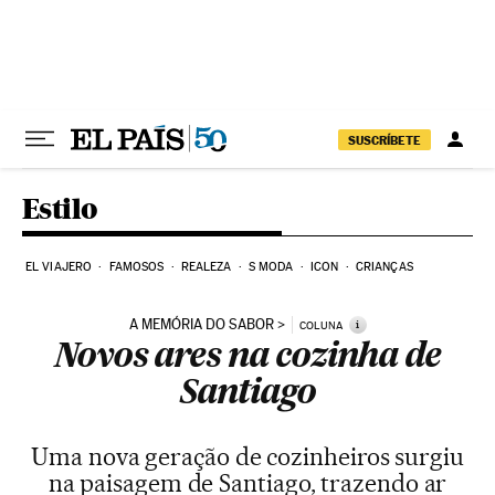
Pular para o conteúdo
SUSCRÍBETE
Estilo
EL VIAJERO
FAMOSOS
REALEZA
S MODA
ICON
CRIANÇAS
A MEMÓRIA DO SABOR
i
COLUNA
Novos ares na cozinha de
Santiago
Uma nova geração de cozinheiros surgiu
na paisagem de Santiago, trazendo ar