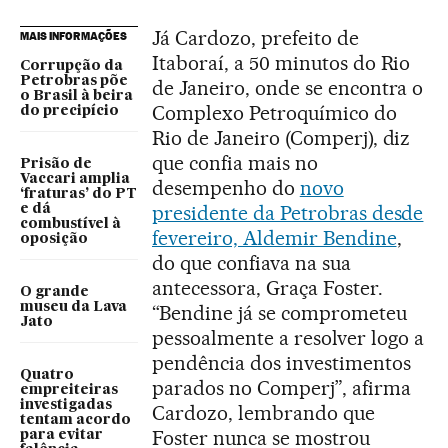
Já Cardozo, prefeito de
MAIS INFORMAÇÕES
Itaboraí, a 50 minutos do Rio
Corrupção da
Petrobras põe
de Janeiro, onde se encontra o
o Brasil à beira
Complexo Petroquímico do
do precipício
Rio de Janeiro (Comperj), diz
que confia mais no
Prisão de
Vaccari amplia
desempenho do
novo
‘fraturas’ do PT
presidente da Petrobras desde
e dá
combustível à
fevereiro, Aldemir Bendine
,
oposição
do que confiava na sua
antecessora, Graça Foster.
O grande
museu da Lava
“Bendine já se comprometeu
Jato
pessoalmente a resolver logo a
pendência dos investimentos
Quatro
parados no Comperj”, afirma
empreiteiras
investigadas
Cardozo, lembrando que
tentam acordo
Foster nunca se mostrou
para evitar