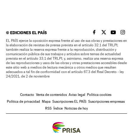
©
EDICIONES EL PAÍS
EL PAÍS BRASIL EN
EL PAÍS BRASI
EL PAÍS B
EL PA
EL PAÍS ejerce la oposición expresa frente al uso de sus obras y prestaciones en
la elaboración de revistas de prensa prevista en el artículo 32.1 del TRLPI;
también realiza la reserva expresa frente a la reproducción, distribución y
comunicación pública de sus trabajos y artículos sobre temas de actualidad
prevista en el artículo 33.1 del TRLPI; y, asimismo, realiza una reserva expresa
de las reproducciones y usos de las obras y otras prestaciones accesibles desde
este sitio web a medios de lectura mecánica u otros medios que resulten
adecuados a tal fin de conformidad con el artículo 67.3 del Real Decreto - ley
24/2021, de 2 de noviembre
Contacto
Venta de contenidos
Aviso legal
Política cookies
Política de privacidad
Mapa
Suscripciones EL PAÍS
Suscripciones empresas
RSS
Índice
Noticias de hoy