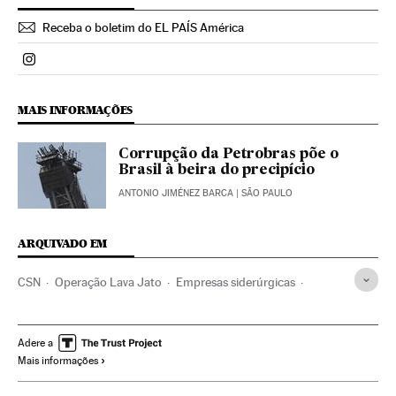
Receba o boletim do EL PAÍS América
Politica El País Brasil en Instagram
MAIS INFORMAÇÕES
Corrupção da Petrobras põe o
Brasil à beira do precipício
ANTONIO JIMÉNEZ BARCA
| SÃO PAULO
ARQUIVADO EM
CSN
Operação Lava Jato
Empresas siderúrgicas
Dilma Rousseff
PT
Caso Petrobras
Petrobras
Lavagem dinheiro
Financiamento ilegal
Setor metal
Adere a
Mais informações
Subornos
Presidente Brasil
Comércio internacional