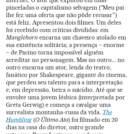
Internet. O ator que explicou em duas
pinceladas o capitalismo selvagem (“Meu pai
lhe fez uma oferta que não pôde recusar”)
está feliz. Apresentou dois filmes. Um deles
foi recebido com críticas divididas: em
Manglehorn
encarna um chaveiro atolado em
sua existência solitária; a presença – enorme
– de Pacino torna impossível alguém
acreditar no personagem. Mas no outro... no
outro encarna um ator, lenda do teatro,
fanático por Shakespeare, gigante do cinema,
que perdeu seu talento para a interpretação
e, em depressão, beira o suicídio. Até que se
envolve uma jovem lésbica (interpretada por
Greta Gerwig) e começa a cavalgar uma
surrealista montanha-russa da vida.
The
Humbling
(
O Último Ato
) foi filmado em 20
dias na casa do diretor, outro grande