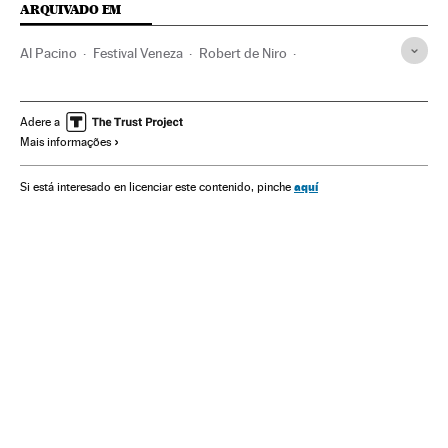
ARQUIVADO EM
Al Pacino
Festival Veneza
Robert de Niro
Martin Scorsese
The Rolling Stones
Ron Wood
Keith Richards
Mick Jagger
Beverly D’Angelo
Adere a
Mais informações
Marlon Brando
Barry Levinson
Festivais cinema
Festivais
Cinema
Cultura
aquí
Si está interesado en licenciar este contenido, pinche