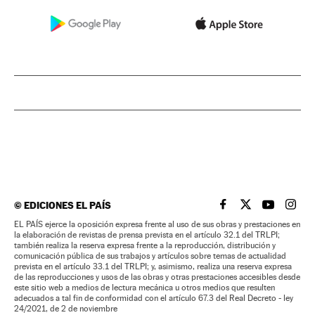
©
EDICIONES EL PAÍS
EL PAÍS BRASIL EN
EL PAÍS BRASI
EL PAÍS B
EL PA
EL PAÍS ejerce la oposición expresa frente al uso de sus obras y prestaciones en
la elaboración de revistas de prensa prevista en el artículo 32.1 del TRLPI;
también realiza la reserva expresa frente a la reproducción, distribución y
comunicación pública de sus trabajos y artículos sobre temas de actualidad
prevista en el artículo 33.1 del TRLPI; y, asimismo, realiza una reserva expresa
de las reproducciones y usos de las obras y otras prestaciones accesibles desde
este sitio web a medios de lectura mecánica u otros medios que resulten
adecuados a tal fin de conformidad con el artículo 67.3 del Real Decreto - ley
24/2021, de 2 de noviembre