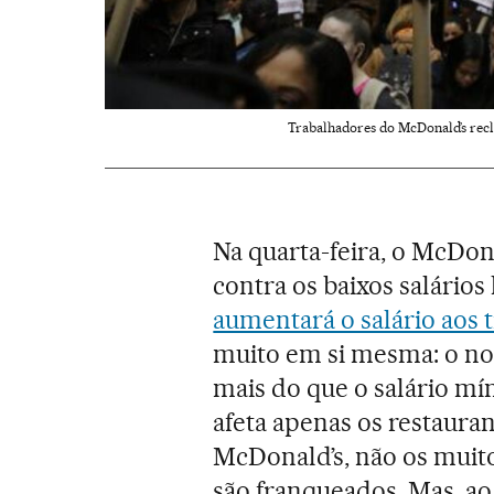
Trabalhadores do McDonald’s recl
Na quarta-feira, o McDo
contra os baixos salário
aumentará o salário aos 
muito em si mesma: o no
mais do que o salário mí
afeta apenas os restaura
McDonald’s, não os muito
são franqueados. Mas, ao