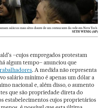
amam salários mais altos diante de um restaurante da rede em Nova York.
SETH WENIG (AP)
nald's –cujos empregados protestam
s há algum tempo– anunciou que
trabalhadores
. A medida não representa
vo salário mínimo é apenas um dólar a
nimo nacional e, além disso, o aumento
ntes que são propriedade direta do
s estabelecimentos cujos proprietários
 menos, é possível que esta última