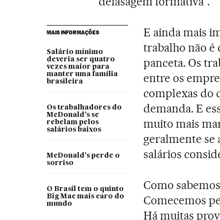
“defasagem formativa”.
E ainda mais i
MAIS INFORMAÇÕES
trabalho não é
Salário mínimo
deveria ser quatro
panceta. Os tra
vezes maior para
manter uma família
entre os empre
brasileira
complexas do q
demanda. E ess
Os trabalhadores do
McDonald’s se
muito mais mar
rebelam pelos
salários baixos
geralmente se a
salários consi
McDonald’s perde o
sorriso
Como sabemos q
O Brasil tem o quinto
Big Mac mais caro do
Comecemos pe
mundo
Há muitas prova