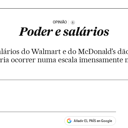
OPINIÃO
i
Poder e salários
lários do Walmart e do McDonald’s dã
ria ocorrer numa escala imensamente 
Añadir EL PAÍS en Google
ales