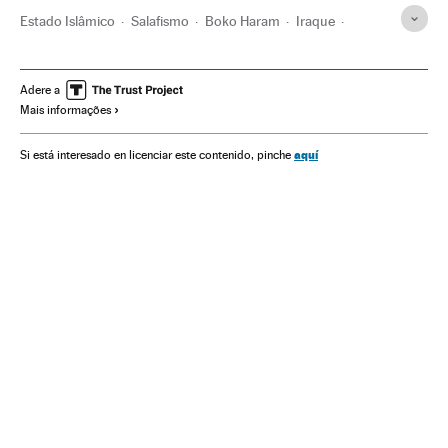
Estado Islâmico
Salafismo
Boko Haram
Iraque
Nigéria
Fundamentalismo
Conflito Sunitas e Xiitas
terrorismo islâmico
África ocidental
África subsaariana
Adere a
Mais informações
Islã
Jihadismo
África
Oriente médio
Grupos terroristas
Ásia
Ideologias
Terrorismo
aquí
Si está interesado en licenciar este contenido, pinche
Conflitos
Política
Integrismo religioso
Fanatismo
Religião