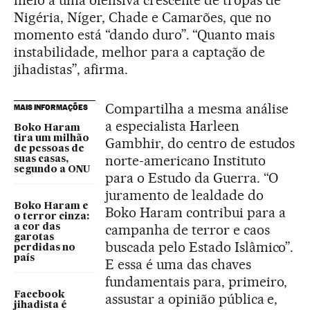
meio a uma ofensiva crescente de tropas de
Nigéria, Níger, Chade e Camarões, que no
momento está “dando duro”. “Quanto mais
instabilidade, melhor para a captação de
jihadistas”, afirma.
Compartilha a mesma análise
MAIS INFORMAÇÕES
a especialista Harleen
Boko Haram
tira um milhão
Gambhir, do centro de estudos
de pessoas de
norte-americano Instituto
suas casas,
segundo a ONU
para o Estudo da Guerra. “O
juramento de lealdade do
Boko Haram e
Boko Haram contribui para a
o terror cinza:
campanha de terror e caos
a cor das
garotas
buscada pelo Estado Islâmico”.
perdidas no
país
E essa é uma das chaves
fundamentais para, primeiro,
Facebook
assustar a opinião pública e,
jihadista é