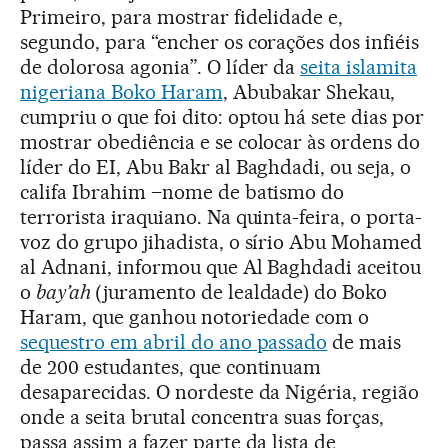
Primeiro, para mostrar fidelidade e,
segundo, para “encher os corações dos infiéis
de dolorosa agonia”. O líder da
seita islamita
nigeriana Boko Haram
, Abubakar Shekau,
cumpriu o que foi dito: optou há sete dias por
mostrar obediência e se colocar às ordens do
líder do EI, Abu Bakr al Baghdadi, ou seja, o
califa Ibrahim –nome de batismo do
terrorista iraquiano. Na quinta-feira, o porta-
voz do grupo jihadista, o sírio Abu Mohamed
al Adnani, informou que Al Baghdadi aceitou
o
bay’ah
(juramento de lealdade) do Boko
Haram, que ganhou notoriedade com o
sequestro em abril do ano passado
de mais
de 200 estudantes, que continuam
desaparecidas. O nordeste da Nigéria, região
onde a seita brutal concentra suas forças,
passa assim a fazer parte da lista de