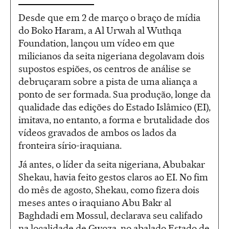
Desde que em 2 de março o braço de mídia
do Boko Haram, a Al Urwah al Wuthqa
Foundation, lançou um vídeo em que
milicianos da seita nigeriana degolavam dois
supostos espiões, os centros de análise se
debruçaram sobre a pista de uma aliança a
ponto de ser formada. Sua produção, longe da
qualidade das edições do Estado Islâmico (EI),
imitava, no entanto, a forma e brutalidade dos
vídeos gravados de ambos os lados da
fronteira sírio-iraquiana.
Já antes, o líder da seita nigeriana, Abubakar
Shekau, havia feito gestos claros ao EI. No fim
do mês de agosto, Shekau, como fizera dois
meses antes o iraquiano Abu Bakr al
Baghdadi em Mossul, declarava seu califado
na localidade de Gwoza, no abalado Estado de