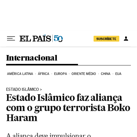
Pular para o conteúdo
SUSCRÍBETE
Internacional
AMÉRICA LATINA
ÁFRICA
EUROPA
ORIENTE MÉDIO
CHINA
EUA
ESTADO ISLÂMICO
Estado Islâmico faz aliança
com o grupo terrorista Boko
Haram
A aliança deve impulsionar o