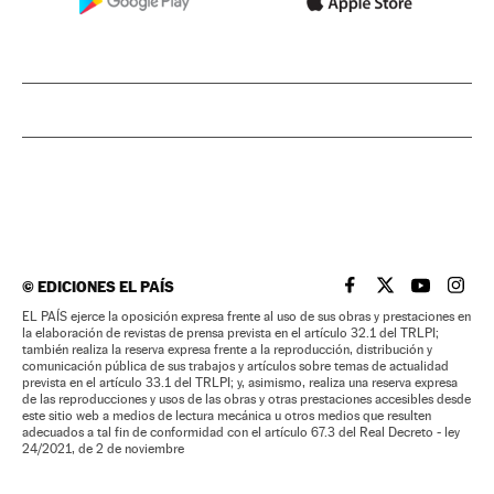
©
EDICIONES EL PAÍS
EL PAÍS BRASIL EN
EL PAÍS BRASI
EL PAÍS B
EL PA
EL PAÍS ejerce la oposición expresa frente al uso de sus obras y prestaciones en
la elaboración de revistas de prensa prevista en el artículo 32.1 del TRLPI;
también realiza la reserva expresa frente a la reproducción, distribución y
comunicación pública de sus trabajos y artículos sobre temas de actualidad
prevista en el artículo 33.1 del TRLPI; y, asimismo, realiza una reserva expresa
de las reproducciones y usos de las obras y otras prestaciones accesibles desde
este sitio web a medios de lectura mecánica u otros medios que resulten
adecuados a tal fin de conformidad con el artículo 67.3 del Real Decreto - ley
24/2021, de 2 de noviembre