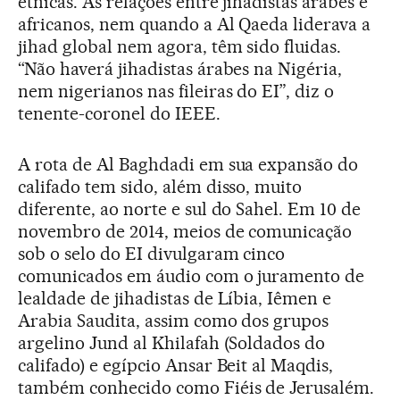
étnicas. As relações entre jihadistas árabes e
africanos, nem quando a Al Qaeda liderava a
jihad global nem agora, têm sido fluidas.
“Não haverá jihadistas árabes na Nigéria,
nem nigerianos nas fileiras do EI”, diz o
tenente-coronel do IEEE.
A rota de Al Baghdadi em sua expansão do
califado tem sido, além disso, muito
diferente, ao norte e sul do Sahel. Em 10 de
novembro de 2014, meios de comunicação
sob o selo do EI divulgaram cinco
comunicados em áudio com o juramento de
lealdade de jihadistas de Líbia, Iêmen e
Arabia Saudita, assim como dos grupos
argelino Jund al Khilafah (Soldados do
califado) e egípcio Ansar Beit al Maqdis,
também conhecido como Fiéis de Jerusalém.