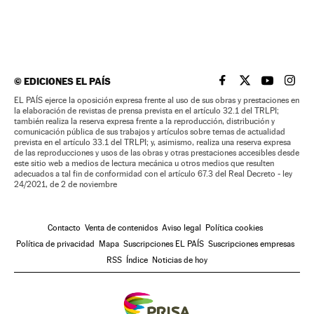
©
EDICIONES EL PAÍS
EL PAÍS BRASIL EN
EL PAÍS BRASI
EL PAÍS B
EL PA
EL PAÍS ejerce la oposición expresa frente al uso de sus obras y prestaciones en
la elaboración de revistas de prensa prevista en el artículo 32.1 del TRLPI;
también realiza la reserva expresa frente a la reproducción, distribución y
comunicación pública de sus trabajos y artículos sobre temas de actualidad
prevista en el artículo 33.1 del TRLPI; y, asimismo, realiza una reserva expresa
de las reproducciones y usos de las obras y otras prestaciones accesibles desde
este sitio web a medios de lectura mecánica u otros medios que resulten
adecuados a tal fin de conformidad con el artículo 67.3 del Real Decreto - ley
24/2021, de 2 de noviembre
Contacto
Venta de contenidos
Aviso legal
Política cookies
Política de privacidad
Mapa
Suscripciones EL PAÍS
Suscripciones empresas
RSS
Índice
Noticias de hoy