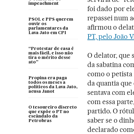
impeachment
foi dado por el
repassei num a
PSOL e PPS querem
ouvir os
afirmou o delat
parlamentares da
Lava Jato em CPI
PT, pelo João V
“Protestar de casa é
mais fácil, e isso não
O delator, que
tira o mérito desse
ato”
da sabatina co
como o petista 
Propina era paga
da quantia que 
todos os meses a
políticos da Lava Jato,
sentava com ele,
acusa Janot
com essa parte, 
O tesoureiro discreto
partido. O rótu
que expõe o PT no
escândalo da
saber se o dinh
Petrobras
declarado como d