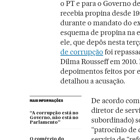
o PT e para o Governo de
recebia propina desde 19
durante o mandato do ex-
esquema de propina na es
ele, que depôs nesta terça
de corrupção
foi repass
Dilma Rousseff em 2010. 
depoimentos feitos por e
detalhou a acusação.
De acordo com
MAIS INFORMAÇÕES
diretor de serv
“A corrupção está no
Governo, não está no
subordinado) s
Parlamento”
“patrocínio de
serviria de “re
O comércio do