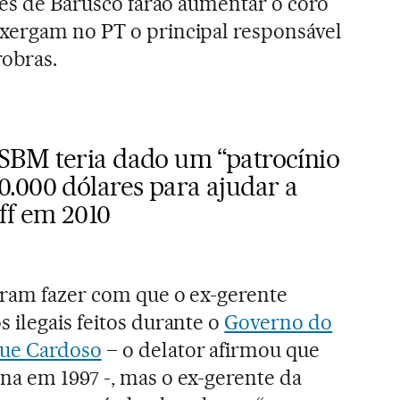
ões de Barusco farão aumentar o coro
xergam no PT o principal responsável
obras.
SBM teria dado um “patrocínio
.000 dólares para ajudar a
ff em 2010
aram fazer com que o ex-gerente
 ilegais feitos durante o
Governo do
ue Cardoso
– o delator afirmou que
a em 1997 -, mas o ex-gerente da