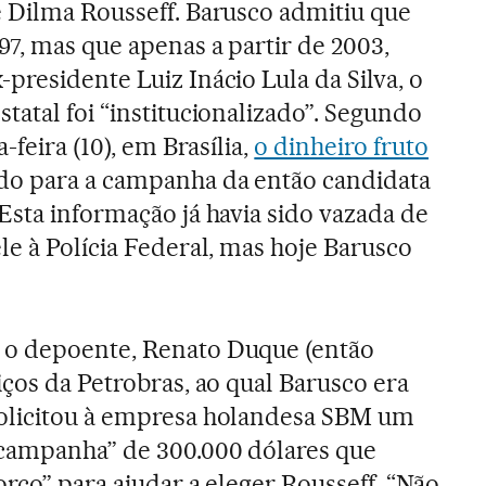
 Dilma Rousseff. Barusco admitiu que
97, mas que apenas a partir de 2003,
presidente Luiz Inácio Lula da Silva, o
tatal foi “institucionalizado”. Segundo
-feira (10), em Brasília,
o dinheiro fruto
ado para a campanha da então candidata
Esta informação já havia sido vazada de
le à Polícia Federal, mas hoje Barusco
 o depoente, Renato Duque (então
iços da Petrobras, ao qual Barusco era
olicitou à empresa holandesa SBM um
 campanha” de 300.000 dólares que
forço” para ajudar a eleger Rousseff. “Não