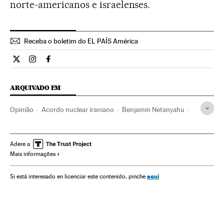
norte-americanos e israelenses.
Receba o boletim do EL PAÍS América
Opiniao El País Brasil en Twitter
Opiniao El País Brasil en Instagram
Opiniao El País Brasil en Facebook
ARQUIVADO EM
Opinião
Acordo nuclear iraniano
Benjamin Netanyahu
Barack Obama
Segurança nuclear
Programa nuclear Irã
Tratado nuclear
Irã
Adere a
Mais informações
Armas nucleares
Tratados desarmamento
Israel
Tratados internacionais
Energia nuclear
aquí
Si está interesado en licenciar este contenido, pinche
terrorismo islâmico
Estados Unidos
Relações internacionais
América do Norte
Jihadismo