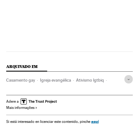
ARQUIVADO EM
Casamento gay
Igreja evangélica
Ativismo lgtbiq
Casamento
LGTBI
Direitos civis
Ativismo
Homossexualidade
Família
Direitos humanos
Brasil
Adere a
Mais informações
Grupos sociais
América do Sul
América Latina
América
Protestantismo
Cristianismo
Religião
aquí
Si está interesado en licenciar este contenido, pinche
Orientação sexual
Sexualidade
Sociedade