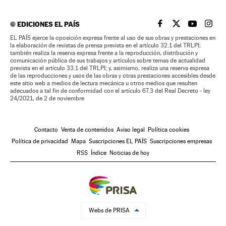
©
EDICIONES EL PAÍS
EL PAÍS BRASIL EN
EL PAÍS BRASI
EL PAÍS B
EL PA
EL PAÍS ejerce la oposición expresa frente al uso de sus obras y prestaciones en
la elaboración de revistas de prensa prevista en el artículo 32.1 del TRLPI;
también realiza la reserva expresa frente a la reproducción, distribución y
comunicación pública de sus trabajos y artículos sobre temas de actualidad
prevista en el artículo 33.1 del TRLPI; y, asimismo, realiza una reserva expresa
de las reproducciones y usos de las obras y otras prestaciones accesibles desde
este sitio web a medios de lectura mecánica u otros medios que resulten
adecuados a tal fin de conformidad con el artículo 67.3 del Real Decreto - ley
24/2021, de 2 de noviembre
Contacto
Venta de contenidos
Aviso legal
Política cookies
Política de privacidad
Mapa
Suscripciones EL PAÍS
Suscripciones empresas
RSS
Índice
Noticias de hoy
Webs de PRISA