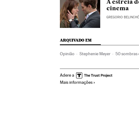
A estreia 
cinema
GREGORIO BELINCH
ARQUIVADO EM
Opinião
Stephenie Meyer
50 sombras 
Adaptações cinema
Venda livros
Espa
Adere a
Mais informações