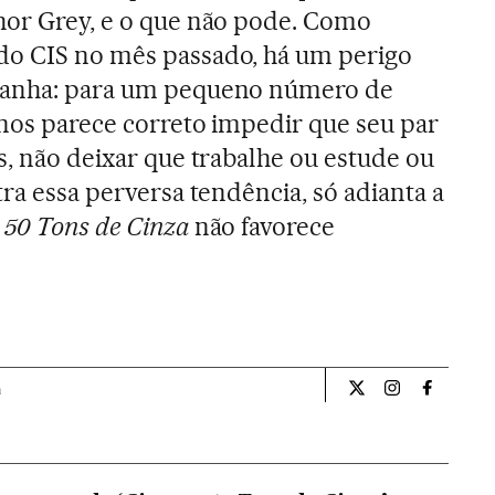
hor Grey, e o que não pode. Como
do CIS no mês passado, há um perigo
spanha: para um pequeno número de
anos parece correto impedir que seu par
s, não deixar que trabalhe ou estude ou
tra essa perversa tendência, só adianta a
.
50 Tons de Cinza
não favorece
a
Opiniao El País Br
Opiniao El Pa
Opiniao 