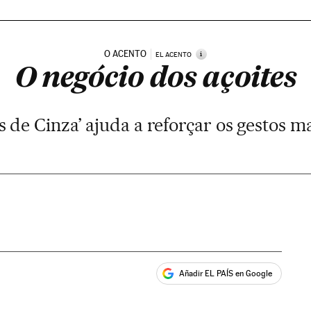
O ACENTO
i
EL ACENTO
O negócio dos açoites
s de Cinza’ ajuda a reforçar os gestos m
Añadir EL PAÍS en Google
ales