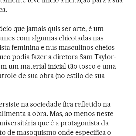
mente teve início a licitação para a sua
ca.
cio que jamais quis ser arte, é um
umes com algumas chicotadas nas
sta feminina e nus masculinos cheios
uco podia fazer a diretora Sam Taylor-
om um material inicial tão tosco e uma
role de sua obra (no estilo de sua
siste na sociedade fica refletido na
alimenta a obra. Mas, ao menos neste
universitária que é a protagonista da
ato de masoquismo onde especifica o