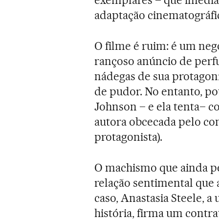
exemplares – que imediata
adaptação cinematográfi
O filme é ruim: é um negó
rançoso anúncio de perf
nádegas de sua protagoni
de pudor. No entanto, po
Johnson – e ela tenta– c
autora obcecada pelo cont
protagonista).
O machismo que ainda per
relação sentimental que 
caso, Anastasia Steele, a 
história, firma um contr