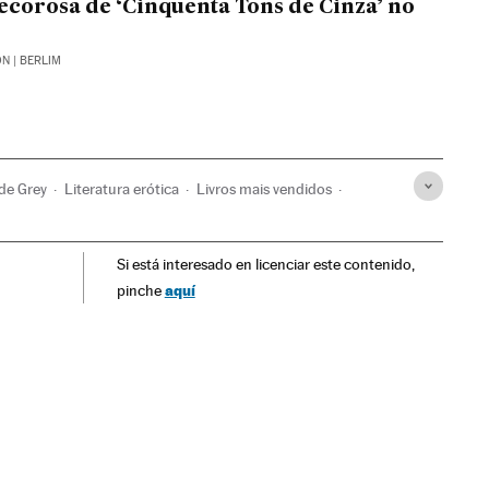
decorosa de ‘Cinquenta Tons de Cinza’ no
ÓN
| BERLIM
de Grey
Literatura erótica
Livros mais vendidos
nha
Livros
Cinema
Literatura
Cultura
Si está interesado en licenciar este contenido,
aquí
pinche