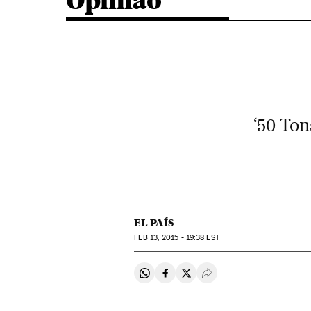
Opinião
‘50 Ton
EL PAÍS
FEB
13, 2015 - 19:38
EST
Compartir en Whatsapp
Compartir en Facebook
Compartir en Twitter
Desplegar Redes Soci