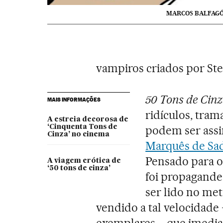
MARCOS BALFAG
vampiros criados por St
50 Tons de Cin
MAIS INFORMAÇÕES
ridículos, tram
A estreia decorosa de
‘Cinquenta Tons de
podem ser assi
Cinza’ no cinema
Marquês de Sade
Pensado para o
A viagem erótica de
‘50 tons de cinza’
foi propagande
ser lido no me
vendido a tal velocidade