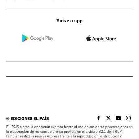
Baixe o app
©
EDICIONES EL PAÍS
EL PAÍS BRASIL EN
EL PAÍS BRASI
EL PAÍS B
EL PA
EL PAÍS ejerce la oposición expresa frente al uso de sus obras y prestaciones en
la elaboración de revistas de prensa prevista en el artículo 32.1 del TRLPI;
también realiza la reserva expresa frente a la reproducción, distribución y