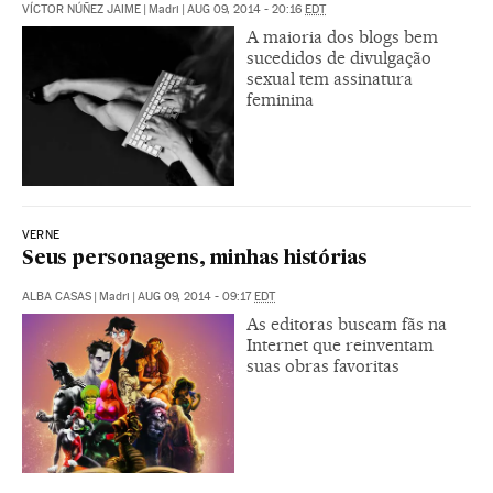
VÍCTOR NÚÑEZ JAIME
|
Madri
|
AUG 09, 2014 - 20:16
EDT
A maioria dos blogs bem
sucedidos de divulgação
sexual tem assinatura
feminina
VERNE
Seus personagens, minhas histórias
ALBA CASAS
|
Madri
|
AUG 09, 2014 - 09:17
EDT
As editoras buscam fãs na
Internet que reinventam
suas obras favoritas