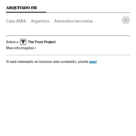
ARQUIVADO EM
Caso AMIA
Argentina
Atentados terroristas
América Latina
América do Sul
América
Terrorismo
Caso Nisman
Casos por resolver
Investigação judicial
Adere a
Mais informações
Alberto Nisman
Casos judiciais
Processo judicial
Justiça
aquí
Si está interesado en licenciar este contenido, pinche