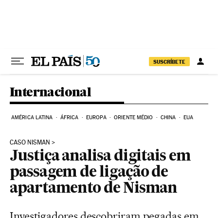
Pular para o conteúdo
SUSCRÍBETE
Internacional
AMÉRICA LATINA
ÁFRICA
EUROPA
ORIENTE MÉDIO
CHINA
EUA
CASO NISMAN
Justiça analisa digitais em
passagem de ligação de
apartamento de Nisman
Investigadores descobriram pegadas em