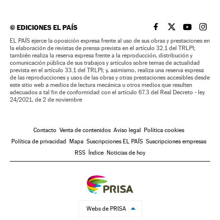
©
EDICIONES EL PAÍS
EL PAÍS BRASIL EN
EL PAÍS BRASI
EL PAÍS B
EL PA
EL PAÍS ejerce la oposición expresa frente al uso de sus obras y prestaciones en
la elaboración de revistas de prensa prevista en el artículo 32.1 del TRLPI;
también realiza la reserva expresa frente a la reproducción, distribución y
comunicación pública de sus trabajos y artículos sobre temas de actualidad
prevista en el artículo 33.1 del TRLPI; y, asimismo, realiza una reserva expresa
de las reproducciones y usos de las obras y otras prestaciones accesibles desde
este sitio web a medios de lectura mecánica u otros medios que resulten
adecuados a tal fin de conformidad con el artículo 67.3 del Real Decreto - ley
24/2021, de 2 de noviembre
Contacto
Venta de contenidos
Aviso legal
Política cookies
Política de privacidad
Mapa
Suscripciones EL PAÍS
Suscripciones empresas
RSS
Índice
Noticias de hoy
Webs de PRISA