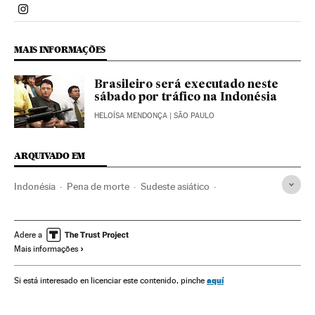
Politica El País Brasil en Instagram
MAIS INFORMAÇÕES
Brasileiro será executado neste
sábado por tráfico na Indonésia
HELOÍSA MENDONÇA
| SÃO PAULO
ARQUIVADO EM
Indonésia
Pena de morte
Sudeste asiático
Sentenças condenatórias
Brasil
Sentenças
América do Sul
América Latina
Sanções
América
Adere a
Mais informações
Ásia
Julgamentos
Processo judicial
Justiça
aquí
Si está interesado en licenciar este contenido, pinche