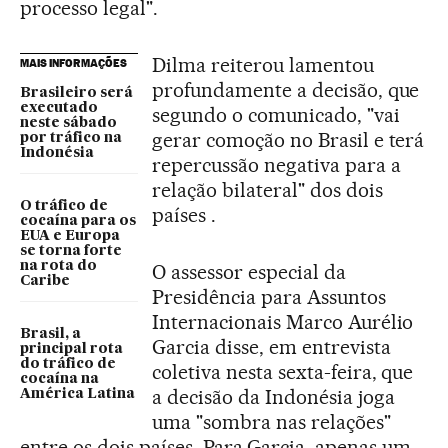
processo legal".
Dilma reiterou lamentou
MAIS INFORMAÇÕES
profundamente a decisão, que
Brasileiro será
executado
segundo o comunicado, "vai
neste sábado
gerar comoção no Brasil e terá
por tráfico na
Indonésia
repercussão negativa para a
relação bilateral" dos dois
O tráfico de
países .
cocaína para os
EUA e Europa
se torna forte
na rota do
O assessor especial da
Caribe
Presidência para Assuntos
Internacionais Marco Aurélio
Brasil, a
Garcia disse, em entrevista
principal rota
do tráfico de
coletiva nesta sexta-feira, que
cocaína na
a decisão da Indonésia joga
América Latina
uma "sombra nas relações"
entre os dois países. Para Garcia, apenas um