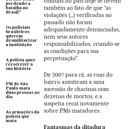
comuns no país hoje se devem
perdendo a
também ao fato de que “as
batalha no
Brasil”
violações (…) verificadas no
passado não foram
Os policiais
adequadamente denunciadas,
brasileiros
nem seus autores
querem
desmilitarizar
responsabilizados, criando-se
a instituição
as condições para sua
perpetuação”.
A polícia quer
reescrever a
sua história
De 2007 para cá, as ruas do
bairro assistiram a uma
PM de São
sucessão de chacinas com
Paulo mata
duas pessoas ao
dezenas de mortos, e a
dia
suspeita recai novamente
sobre PMs matadores.
As armações da
polícia que
mata
Fantasmas da ditadura