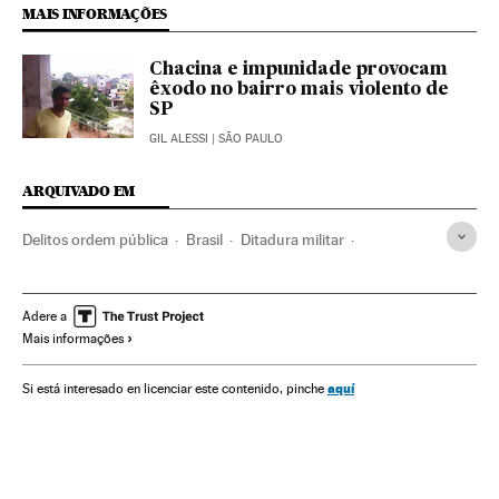
MAIS INFORMAÇÕES
Chacina e impunidade provocam
êxodo no bairro mais violento de
SP
GIL ALESSI
| SÃO PAULO
ARQUIVADO EM
Delitos ordem pública
Brasil
Ditadura militar
América do Sul
América Latina
Ditadura
Defesa
América
Delitos
Política
Polícia militar
Justiça
Adere a
Mais informações
Violência de rua
São Paulo
Crimes ditadura brasileira
Desordens públicas
Forças armadas
Estado São Paulo
aquí
Si está interesado en licenciar este contenido, pinche
Crimes lesa-humanidade
Ditadura brasileira