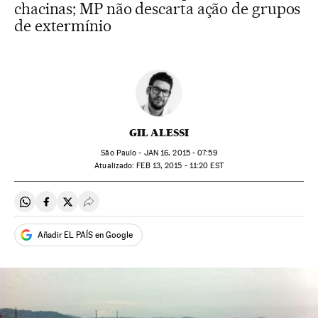
chacinas; MP não descarta ação de grupos
de extermínio
GIL ALESSI
São Paulo -
JAN
16, 2015 - 07:59
atualizado:
FEB
13, 2015 - 11:20
EST
Compartir en Whatsapp
Compartir en Facebook
Compartir en Twitter
Desplegar Redes Sociales
Añadir EL PAÍS en Google