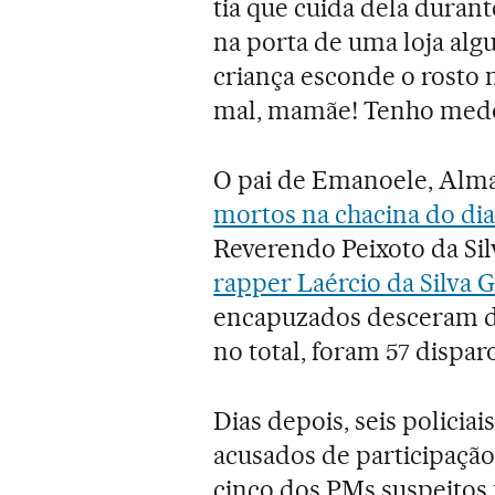
tia que cuida dela durant
na porta de uma loja algu
criança esconde o rosto n
mal, mamãe! Tenho med
O pai de Emanoele, Alma
mortos na chacina do dia
Reverendo Peixoto da Silv
rapper Laércio da Silva G
encapuzados desceram de
no total, foram 57 dispar
Dias depois, seis policia
acusados de participação
cinco dos PMs suspeitos 