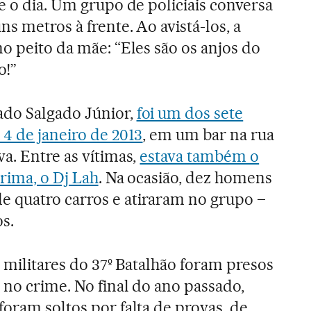
e o dia. Um grupo de policiais conversa
ns metros à frente. Ao avistá-los, a
o peito da mãe: “Eles são os anjos do
o!”
do Salgado Júnior,
foi um dos sete
 4 de janeiro de 2013
, em um bar na rua
a. Entre as vítimas,
estava também o
rima, o Dj Lah
. Na ocasião, dez homens
 quatro carros e atiraram no grupo –
os.
is militares do 37º Batalhão foram presos
 no crime. No final do ano passado,
foram soltos por falta de provas, de