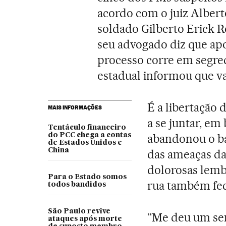
acordo com o juiz Alber
soldado Gilberto Erick Ro
seu advogado diz que apo
processo corre em segred
estadual informou que va
É a libertação 
MAIS INFORMAÇÕES
a se juntar, em 
Tentáculo financeiro
do PCC chega a contas
abandonou o ba
de Estados Unidos e
China
das ameaças da 
dolorosas lemb
Para o Estado somos
rua também fec
todos bandidos
São Paulo revive
“Me deu um sen
ataques após morte