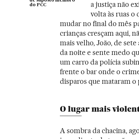
de suposto membro
a justiça não e
do PCC
volta às ruas o
mudar no final do mês pa
crianças cresçam aqui, não
mais velho, João, de sete
da noite e sente medo q
um carro da polícia sub
frente o bar onde o crim
disparos que mataram o p
O lugar mais violen
A sombra da chacina, ago