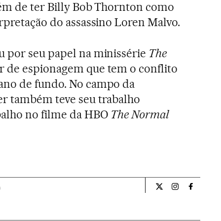
lém de ter Billy Bob Thornton como
erpretação do assassino Loren Malvo.
u por seu papel na minissérie
The
ler de espionagem que tem o conflito
ano de fundo. No campo da
er também teve seu trabalho
balho no filme da HBO
The Normal
a
Cultura El País Bra
Cultura El Pa
Cultura 