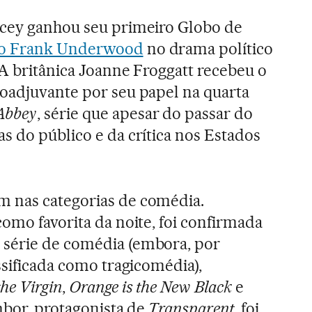
acey ganhou seu primeiro Globo de
mo Frank Underwood
no drama político
 A britânica Joanne Froggatt recebeu o
oadjuvante por seu papel na quarta
Abbey
, série que apesar do passar do
s do público e da crítica nos Estados
 nas categorias de comédia.
como favorita da noite, foi confirmada
série de comédia (embora, por
ssificada como tragicomédia),
the Virgin
,
Orange is the New Black
e
mbor, protagonista de
Transparent
, foi