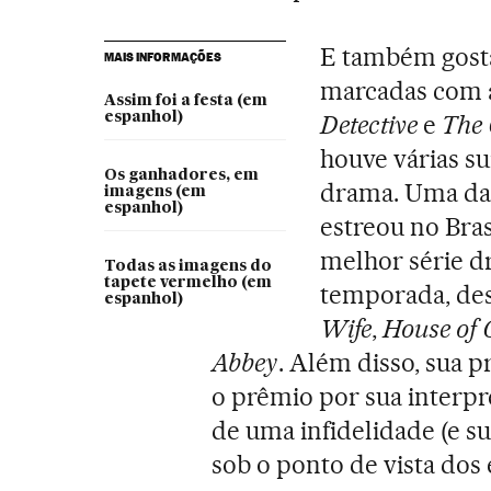
E também gosta
MAIS INFORMAÇÕES
marcadas com a 
Assim foi a festa (em
espanhol)
Detective
e
The
houve várias su
Os ganhadores, em
drama. Uma das
imagens (em
espanhol)
estreou no Bras
melhor série d
Todas as imagens do
tapete vermelho (em
temporada, de
espanhol)
Wife
,
House of 
Abbey
. Além disso, sua p
o prêmio por sua interpr
de uma infidelidade (e s
sob o ponto de vista dos 