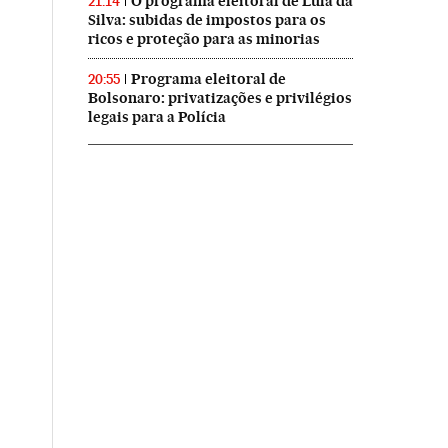
O programa eleitoral de Lula da
21:14
Silva: subidas de impostos para os
ricos e proteção para as minorias
Programa eleitoral de
20:55
Bolsonaro: privatizações e privilégios
legais para a Polícia