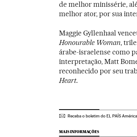
de melhor minissérie, a
melhor ator, por sua int
Maggie Gyllenhaal vence
Honourable Woman
, tri
árabe-israelense como p
interpretação, Matt Bom
reconhecido por seu tra
Heart
.
Receba o boletim do EL PAÍS Améric
MAIS INFORMAÇÕES