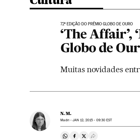
Cultura
72ª EDIÇÃO DO PRÊMIO GLOBO DE OURO
‘The Affair’,
Globo de Ou
Muitas novidades entr
N. M.
Madri -
JAN
12, 2015 - 09:30
EST
Compartir en Whatsapp
Compartir en Facebook
Compartir en Twitter
Desplegar Redes Soci