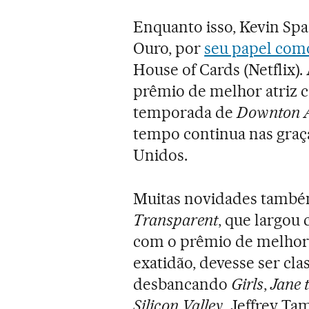
Enquanto isso, Kevin Sp
Ouro, por
seu papel co
House of Cards (Netflix).
prêmio de melhor atriz c
temporada de
Downton 
tempo continua nas graça
Unidos.
Muitas novidades também
Transparent
, que largou 
com o prêmio de melhor 
exatidão, devesse ser cla
desbancando
Girls
,
Jane 
Silicon Valley
. Jeffrey Ta