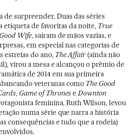
 de surpreender. Duas das séries
etiqueta de favoritas da noite,
True
 Good Wife
, saíram de mãos vazias, e
rpresas, em especial nas categorias de
 estreias do ano,
The Affair
(ainda não
il), virou a mesa e alcançou o prêmio de
ramática de 2014 em sua primeira
sbancando veteranas como
The Good
Cards
,
Game of Thrones
e
Downton
rotagonista feminina, Ruth Wilson, levou
etação numa série que narra a história
uas consequências e tudo que a rodeia)
envolvidos.