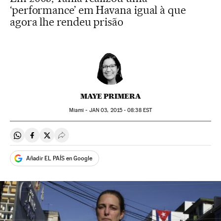
‘performance’ em Havana igual à que
agora lhe rendeu prisão
MAYE PRIMERA
Miami -
JAN
03, 2015 - 08:38
EST
Compartir en Whatsapp
Compartir en Facebook
Compartir en Twitter
Desplegar Redes Sociales
Añadir EL PAÍS en Google