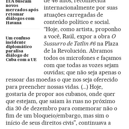
de 46 anos, reconhecida
EUA buscam
novos
internacionalmente por suas
mercados após
atuações carregadas de
retomar
diálogos com
conteúdo político e social.
Havana
“Hoje, como artista, proponho
a você, Raúl, expor a obra
O
Um confuso
Sussurro de Tatlin #6
na Plaza
incidente
diplomático
de la Revolución. Abramos
paralisa
diálogo de
todos os microfones e façamos
Cuba com a UE
com que todas as vozes sejam
ouvidas; que não seja apenas o
ressoar das moedas o que nos seja oferecido
para preencher nossas vidas. (...) Hoje,
gostaria de propor aos cubanos, onde quer
que estejam, que saiam às ruas no próximo
dia 30 de dezembro para comemorar não o
fim de um bloqueio/embargo, mas sim o
início de seus direitos civis”, continuava a