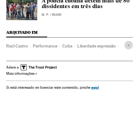
A polícia cubana detém mais de 80
dissidentes em três dias
M. P.
| MIAMI
ARQUIVADO EM
Raúl Castro
Performance
Cuba
Liberdade expressão
Caraíbas
Direitos humanos
América Latina
América
Espetáculos
Meios comunicação
Comunicação
Adere a
Mais informações
Sociedade
aquí
Si está interesado en licenciar este contenido, pinche