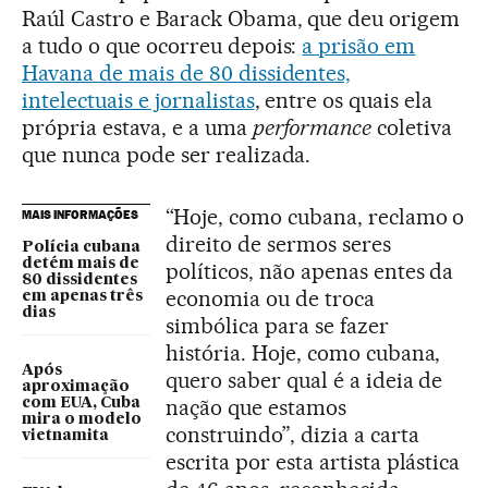
Raúl Castro e Barack Obama, que deu origem
a tudo o que ocorreu depois:
a prisão em
Havana de mais de 80 dissidentes,
intelectuais e jornalistas
, entre os quais ela
própria estava, e a uma
performance
coletiva
que nunca pode ser realizada.
“Hoje, como cubana, reclamo o
MAIS INFORMAÇÕES
direito de sermos seres
Polícia cubana
detém mais de
políticos, não apenas entes da
80 dissidentes
economia ou de troca
em apenas três
dias
simbólica para se fazer
história. Hoje, como cubana,
Após
quero saber qual é a ideia de
aproximação
nação que estamos
com EUA, Cuba
mira o modelo
construindo”, dizia a carta
vietnamita
escrita por esta artista plástica