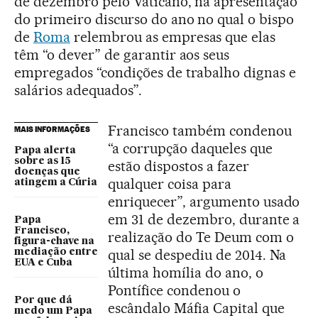
de dezembro pelo Vaticano, na apresentação
do primeiro discurso do ano no qual o bispo
de
Roma
relembrou as empresas que elas
têm “o dever” de garantir aos seus
empregados “condições de trabalho dignas e
salários adequados”.
Francisco também condenou
MAIS INFORMAÇÕES
“a corrupção daqueles que
Papa alerta
sobre as 15
estão dispostos a fazer
doenças que
qualquer coisa para
atingem a Cúria
enriquecer”, argumento usado
em 31 de dezembro, durante a
Papa
Francisco,
realização do Te Deum com o
figura-chave na
qual se despediu de 2014. Na
mediação entre
EUA e Cuba
última homília do ano, o
Pontífice condenou o
Por que dá
escândalo Máfia Capital que
medo um Papa