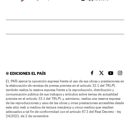
©
EDICIONES EL PAÍS
EL PAÍS BRASIL EN
EL PAÍS BRASI
EL PAÍS B
EL PA
EL PAÍS ejerce la oposición expresa frente al uso de sus obras y prestaciones en
la elaboración de revistas de prensa prevista en el artículo 32.1 del TRLPI;
también realiza la reserva expresa frente a la reproducción, distribución y
comunicación pública de sus trabajos y artículos sobre temas de actualidad
prevista en el artículo 33.1 del TRLPI; y, asimismo, realiza una reserva expresa
de las reproducciones y usos de las obras y otras prestaciones accesibles desde
este sitio web a medios de lectura mecánica u otros medios que resulten
adecuados a tal fin de conformidad con el artículo 67.3 del Real Decreto - ley
24/2021, de 2 de noviembre