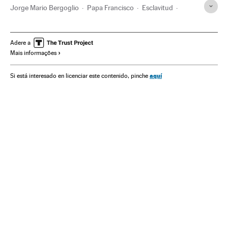
Jorge Mario Bergoglio
Papa Francisco
Esclavitud
Papa
Pobreza
Tráfico personas
Clero
Igreja católica
Cristianismo
Religião
Adere a
Mais informações
Problemas sociais
Sociedade
Tráfico de Seres humanos
Delitos
Justiça
aquí
Si está interesado en licenciar este contenido, pinche