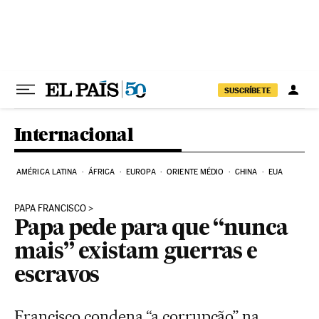
Pular para o conteúdo
SUSCRÍBETE
Internacional
AMÉRICA LATINA
ÁFRICA
EUROPA
ORIENTE MÉDIO
CHINA
EUA
PAPA FRANCISCO
Papa pede para que “nunca
mais” existam guerras e
escravos
Francisco condena “a corrupção” na