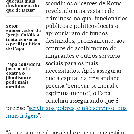
que fala mais
sacudiu os alicerces de Roma
dos homens do
revelando uma vasta rede
que de Deus?
criminosa na qual funcionários
públicos e políticos locais se
Setor
conservador da
apropriaram de fundos
Igreja Católica
destinados, precisamente, aos
tenta censurar
o perfil político
centros de acolhimento de
do Papa
imigrantes e outros serviços
sociais para os mais
Papa considera
justa a luta
necessitados. Após assegurar
contra o
que a capital da cristandade
jihadismo e
pede mais
precisa “renovar-se moral e
medidas
espiritualmente”, o Papa
concluiu assegurando que é
preciso “
servir aos pobres, e não servir-se dos
mais frágeis
”.
“A paz sempre é possível e em sua raiz está a