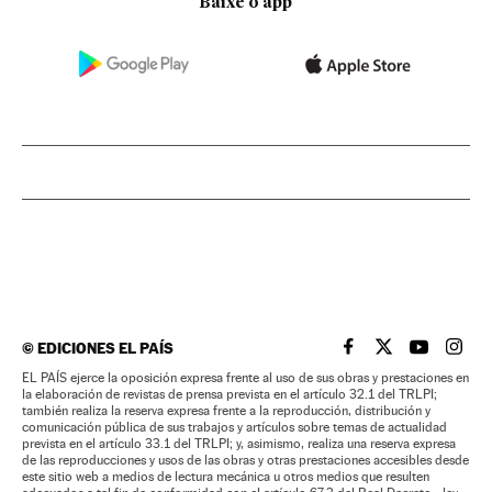
Baixe o app
©
EDICIONES EL PAÍS
EL PAÍS BRASIL EN
EL PAÍS BRASI
EL PAÍS B
EL PA
EL PAÍS ejerce la oposición expresa frente al uso de sus obras y prestaciones en
la elaboración de revistas de prensa prevista en el artículo 32.1 del TRLPI;
también realiza la reserva expresa frente a la reproducción, distribución y
comunicación pública de sus trabajos y artículos sobre temas de actualidad
prevista en el artículo 33.1 del TRLPI; y, asimismo, realiza una reserva expresa
de las reproducciones y usos de las obras y otras prestaciones accesibles desde
este sitio web a medios de lectura mecánica u otros medios que resulten