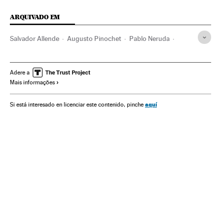
ARQUIVADO EM
Salvador Allende
Augusto Pinochet
Pablo Neruda
Chile
América do Sul
América Latina
América
Golpe Chile 1973
Ditadura Pinochet
Ditadura militar
Adere a
Mais informações
Golpes estado
Conflitos políticos
Ditadura
História contemporânea
História
Política
aquí
Si está interesado en licenciar este contenido, pinche