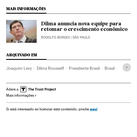
MAIS INFORMAÇÕES
Dilma anuncia nova equipe para
retomar o crescimento econômico
RODOLFO BORGES
| SÃO PAULO
ARQUIVADO EM
Joaquim Levy
Dilma Rousseff
Presidente Brasil
Brasil
Presidência Brasil
América do Sul
América Latina
Governo Brasil
América
Governo
Adere a
Mais informações
Administração Estado
Economia
Administração pública
Partido dos Trabalhadores
aquí
Si está interesado en licenciar este contenido, pinche
Partidos políticos
Política