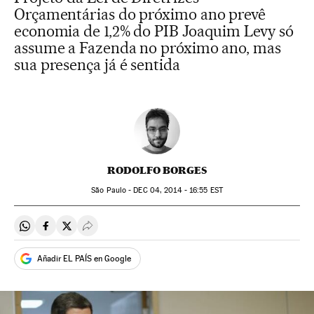
Orçamentárias do próximo ano prevê
economia de 1,2% do PIB Joaquim Levy só
assume a Fazenda no próximo ano, mas
sua presença já é sentida
RODOLFO BORGES
São Paulo -
DEC
04, 2014 - 16:55
EST
Compartir en Whatsapp
Compartir en Facebook
Compartir en Twitter
Desplegar Redes Sociales
Añadir EL PAÍS en Google