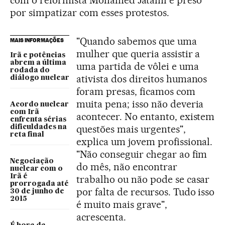
com o reformista Mohamed Jatamí e preso
por simpatizar com esses protestos.
"Quando sabemos que uma
MAIS INFORMAÇÕES
mulher que queria assistir a
Irã e potências
abrem a última
uma partida de vôlei e uma
rodada do
ativista dos direitos humanos
diálogo nuclear
foram presas, ficamos com
muita pena; isso não deveria
Acordo nuclear
com Irã
acontecer. No entanto, existem
enfrenta sérias
questões mais urgentes",
dificuldades na
reta final
explica um jovem profissional.
"Não conseguir chegar ao fim
Negociação
do mês, não encontrar
nuclear com o
Irã é
trabalho ou não pode se casar
prorrogada até
por falta de recursos. Tudo isso
30 de junho de
2015
é muito mais grave",
acrescenta.