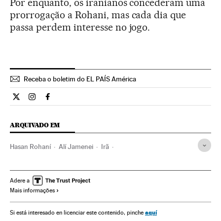
Por enquanto, os iranianos concederam uma
prorrogação a Rohani, mas cada dia que
passa perdem interesse no jogo.
Receba o boletim do EL PAÍS América
Internacional El País Brasil en Twitter
Internacional El País Brasil en Instagram
Internacional El País Brasil en Facebook
ARQUIVADO EM
Hasan Rohaní
Alí Jamenei
Irã
Combustíveis nucleares
Oriente próximo
Ásia
Combustíveis
Economia
Energia não renovável
Adere a
Mais informações
Fontes energia
Acordo nuclear iraniano
Tratado nuclear
Programa nuclear Irã
aquí
Si está interesado en licenciar este contenido, pinche