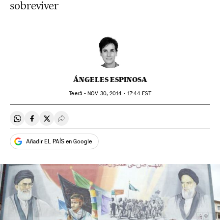
sobreviver
ÁNGELES ESPINOSA
Teerã -
NOV
30, 2014 - 17:44
EST
Compartir en Whatsapp
Compartir en Facebook
Compartir en Twitter
Desplegar Redes Sociales
Añadir EL PAÍS en Google